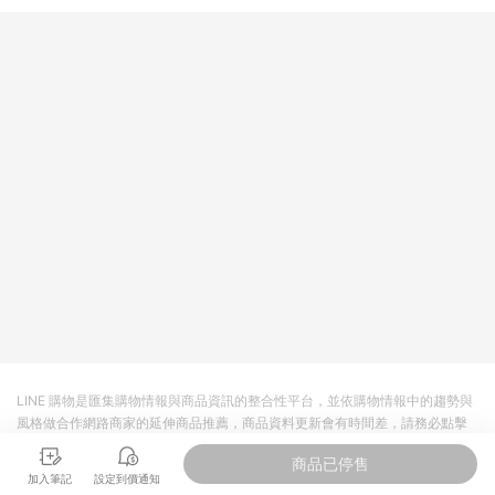
提供簡單、快速、輕鬆的購物流程及體驗，將不定期推出精選、
話題性或期間限定商品來滿足您的喜好。
LINE 購物是匯集購物情報與商品資訊的整合性平台，並依購物情報中的趨勢與
風格做合作網路商家的延伸商品推薦，商品資料更新會有時間差，請務必點擊
商品至各合作網路商家，確認現售價與購物條件，一切資訊以合作廠商網頁為
商品已停售
準。
加入筆記
設定到價通知