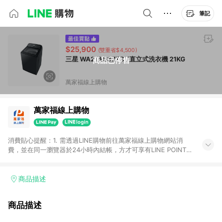
筆記
$25,900
(雙重省$4,500)
三星 WA21A8377GV直立式洗衣機 21KG
商品已停售
萬家福線上購物
萬家福線上購物
消費貼心提醒：1. 需透過LINE購物前往萬家福線上購物網站消
費，並在同一瀏覽器於24小時內結帳，方才可享有LINE POINTS
回饋資格。 2. 訂單確認後需選擇立刻結帳，若使用重新付款功能
將無法獲得點數回饋。 3. 點數將於廠商出貨後30天前後發送。
4. 不具回饋資格種類商品：電子禮券。 5. 回饋點數計算將排除訂
商品描述
單活動折扣(含折價券折扣)、紅利點數折抵(含OPENPOINT)、運
費等金額。 6. 康達盛通生活事業股份有限公司保留365天訂單記
商品描述
錄，相關問題請於保留時間內聯絡客服中心，並由康達盛通生活
事業股份有限公司方進行訂單資格確認。 康達盛通線上購物希望