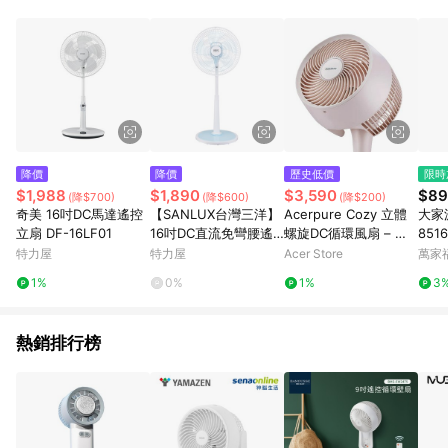
事業股份有限公司方進行訂單資格確認。 康達盛通線上購物希望
提供簡單、快速、輕鬆的購物流程及體驗，將不定期推出精選、
話題性或期間限定商品來滿足您的喜好。
降價
降價
歷史低價
限時
$1,988
$1,890
$3,590
$89
(降$700)
(降$600)
(降$200)
奇美 16吋DC馬達遙控
【SANLUX台灣三洋】
Acerpure Cozy 立體
大家源
立扇 DF-16LF01
16吋DC直流免彎腰遙
螺旋DC循環風扇 – 櫻
8516
控電風扇 EF-T16DRA1
花粉 (AF773-20P)
特力屋
特力屋
Acer Store
萬家
1%
0%
1%
3
熱銷排行榜