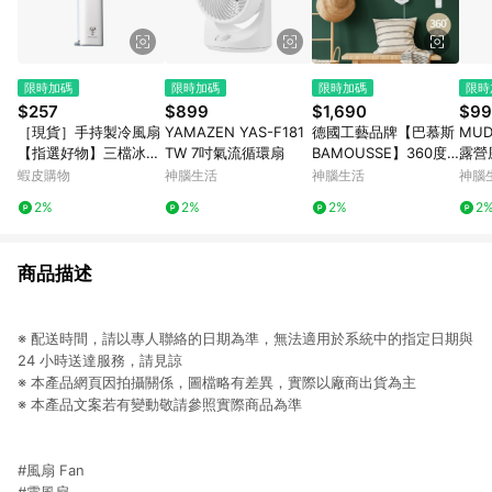
限時加碼
限時加碼
限時加碼
限時
$257
$899
$1,690
$99
［現貨］手持製冷風扇
YAMAZEN YAS-F181
德國工藝品牌【巴慕斯
MUD
【指選好物】三檔冰感
TW 7吋氣流循環扇
BAMOUSSE】360度
露營
風 冰敷製冷風扇 冰敷
擺頭9吋遙控循環壁扇
蝦皮購物
神腦生活
神腦生活
神腦
風扇 手持風扇 小風扇
BMS-EW2475
2%
2%
2%
2
製冷風扇 隨身風扇 靜
音 小電扇
商品描述
※ 配送時間，請以專人聯絡的日期為準，無法適用於系統中的指定日期與
24 小時送達服務，請見諒
※ 本產品網頁因拍攝關係，圖檔略有差異，實際以廠商出貨為主
※ 本產品文案若有變動敬請參照實際商品為準
#風扇 Fan