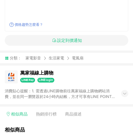
價格趨勢怎麼看？
設定到價通知
分類：
家電影音
生活家電
電風扇
萬家福線上購物
消費貼心提醒：1. 需透過LINE購物前往萬家福線上購物網站消
費，並在同一瀏覽器於24小時內結帳，方才可享有LINE POINTS
回饋資格。 2. 訂單確認後需選擇立刻結帳，若使用重新付款功能
將無法獲得點數回饋。 3. 點數將於廠商出貨後30天前後發送。
4. 不具回饋資格種類商品：電子禮券。 5. 回饋點數計算將排除訂
相似商品
熱銷排行榜
商品描述
單活動折扣(含折價券折扣)、紅利點數折抵(含OPENPOINT)、運
費等金額。 6. 康達盛通生活事業股份有限公司保留365天訂單記
相似商品
錄，相關問題請於保留時間內聯絡客服中心，並由康達盛通生活