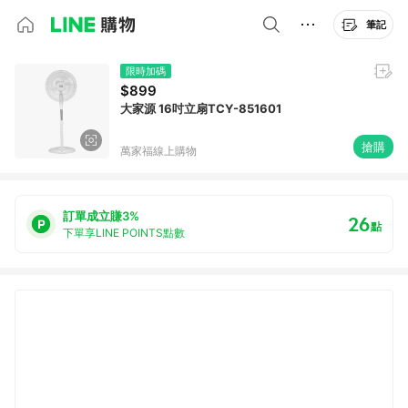
筆記
限時加碼
$899
大家源 16吋立扇TCY-851601
搶購
萬家福線上購物
訂單成立賺3%
26
點
下單享LINE POINTS點數