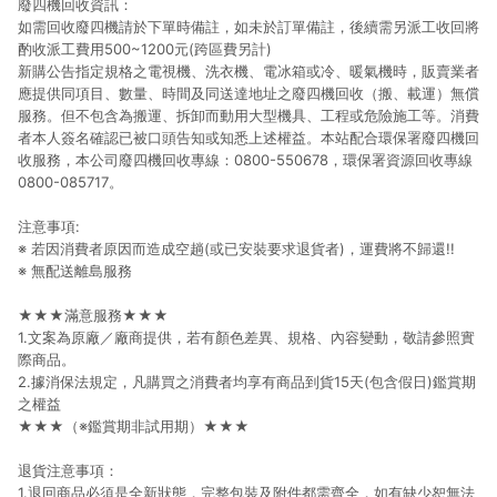
廢四機回收資訊：
如需回收廢四機請於下單時備註，如未於訂單備註，後續需另派工收回將
酌收派工費用500~1200元(跨區費另計)
新購公告指定規格之電視機、洗衣機、電冰箱或冷、暖氣機時，販賣業者
應提供同項目、數量、時間及同送達地址之廢四機回收（搬、載運）無償
服務。但不包含為搬運、拆卸而動用大型機具、工程或危險施工等。消費
者本人簽名確認已被口頭告知或知悉上述權益。本站配合環保署廢四機回
收服務，本公司廢四機回收專線：0800-550678，環保署資源回收專線
0800-085717。
注意事項:
※ 若因消費者原因而造成空趟(或已安裝要求退貨者)，運費將不歸還!!
※ 無配送離島服務
★★★滿意服務★★★
1.文案為原廠／廠商提供，若有顏色差異、規格、內容變動，敬請參照實
際商品。
2.據消保法規定，凡購買之消費者均享有商品到貨15天(包含假日)鑑賞期
之權益
★★★（※鑑賞期非試用期）★★★
退貨注意事項：
1.退回商品必須是全新狀態，完整包裝及附件都需齊全，如有缺少恕無法