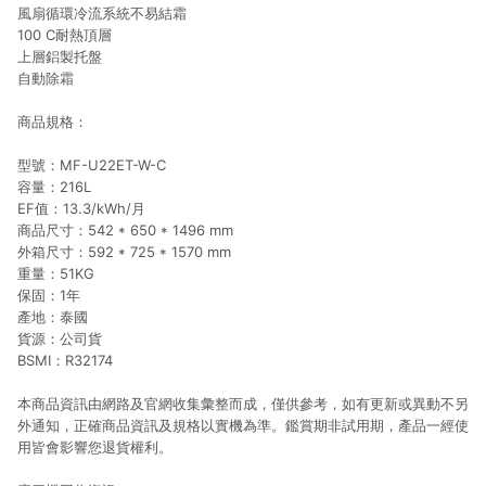
風扇循環冷流系統不易結霜
100 C耐熱頂層
上層鋁製托盤
自動除霜
商品規格：
型號：MF-U22ET-W-C
容量：216L
EF值：13.3/kWh/月
商品尺寸：542 * 650 * 1496 mm
外箱尺寸：592 * 725 * 1570 mm
重量：51KG
保固：1年
產地：泰國
貨源：公司貨
BSMI：R32174
本商品資訊由網路及官網收集彙整而成，僅供參考，如有更新或異動不另
外通知，正確商品資訊及規格以實機為準。鑑賞期非試用期，產品一經使
用皆會影響您退貨權利。