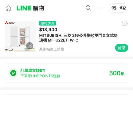
筆記
限時加碼
$18,900
MITSUBISHI 三菱 216公升變頻雙門直立式冷
凍櫃 MF-U22ET-W-C
搶購
萬家福線上購物
訂單成立賺6%
500
點
下單享LINE POINTS點數