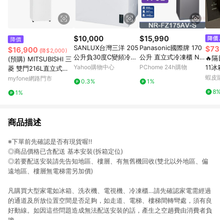
$10,000
$15,990
降價
SANLUX台灣三洋 205
Panasonic國際牌 170
$73
$16,900
(降$2,000)
公升負30度C變頻冷凍
公升 直立式冷凍櫃 NR
🔥隔
(預購) MITSUBISHI 三
櫃SCF-V205M
-FZ175AV-S
Yahoo購物中心
PChome 24h購物
11
菱 雙門216L直立式變
夜燈
頻冷凍櫃 MF-U22ET -
蝦皮
myfone網路門市
0.3%
1%
超市
含基本安裝+舊機回
8
1%
家居
商品描述
※下單前先確認是否有現貨喔!!
◎商品價格已含配送 基本安裝(拆箱定位)
◎若要配送安裝請先告知地區、樓層、有無舊機回收(雙北以外地區、偏
遠地區、樓層無電梯需另加價)
凡購買大型家電如冰箱、洗衣機、電視機、冷凍櫃…請先確認家電需經過
的通道及所放位置空間是否足夠，如走道、電梯、樓梯間轉彎處，須有良
好動線。如因這些問題造成無法配送安裝的話，產生之空趟費由消費者負