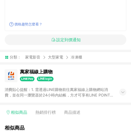
價格趨勢怎麼看？
設定到價通知
分類：
家電影音
大型家電
冷凍櫃
萬家福線上購物
消費貼心提醒：1. 需透過LINE購物前往萬家福線上購物網站消
費，並在同一瀏覽器於24小時內結帳，方才可享有LINE POINTS
回饋資格。 2. 訂單確認後需選擇立刻結帳，若使用重新付款功能
將無法獲得點數回饋。 3. 點數將於廠商出貨後30天前後發送。
4. 不具回饋資格種類商品：電子禮券。 5. 回饋點數計算將排除訂
相似商品
熱銷排行榜
商品描述
單活動折扣(含折價券折扣)、紅利點數折抵(含OPENPOINT)、運
費等金額。 6. 康達盛通生活事業股份有限公司保留365天訂單記
相似商品
錄，相關問題請於保留時間內聯絡客服中心，並由康達盛通生活