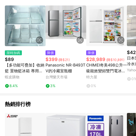
事業股份有限公司方進行訂單資格確認。 康達盛通線上購物希望
提供簡單、快速、輕鬆的購物流程及體驗，將不定期推出精選、
話題性或期間限定商品來滿足您的喜好。
$42
限時加碼
降價
降價
日本
$89
$399
$28,989
(降$21)
(降$10,891)
冷水壺
【多功能可疊加】收納
Panasonic NR-B493T
CHIMEI奇美498公升一
| 
Yah
籃 置物籃冰箱 專用保
V的冷藏室瓶棚
級能效變頻雙門電冰箱
備 
鮮盒 收納盒 儲存盒 冷
UR-P498GB~含拆箱
蝦皮購物
台灣樂天市場
特力屋
0
茶冰
藏冷凍盒 抽屜式鷄蛋
定位+舊機回收
8.4%
3%
0%
蔬菜整理盒 儲物 整理
盒 儲物箱
熱銷排行榜