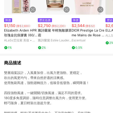
降價
歷史低價
降價
歷史
$1,150
$2,750
$2,544
$2,
(降$2,830)
(降$2,230)
(降$52)
Elizabeth Arden HPR
雅詩蘭黛 年輕無敵膠原
DIOR Prestige La Cre
ELL
玫瑰金抗痕膠囊 (60/9
霜
me Mains de Rose 5
ALLS
0顆)
0ml
ALaSo艾拉索 美妝 • 保
雅詩蘭黛 Estée Lauder
Escentual
2
養 • 香氛
官網
1%
2%
0.5%
商品描述
雙層扇葉設計，入風量加倍，出風力更強勁、更穩定，
吹出的風更均勻，帶來自然舒適的涼爽感。
使用無刷馬達，強勁迴轉扭力，低噪音低發熱，瞬間降溫！
四段強勁風速，一鍵開關/切換風速，滿足不同的需求。
180度多角度調節，隨時任意調整出風方向，使用更方便。
輕巧隨身，夏日輕裝出遊超方便。