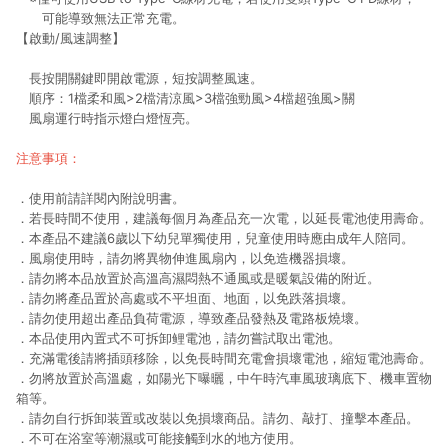
可能導致無法正常充電。
【啟動/風速調整】
長按開關鍵即開啟電源，短按調整風速。
順序：1檔柔和風>2檔清涼風>3檔強勁風>4檔超強風>關
風扇運行時指示燈白燈恆亮。
注意事項：
．使用前請詳閱內附說明書。
．若長時間不使用，建議每個月為產品充一次電，以延長電池使用壽命。
．本產品不建議6歲以下幼兒單獨使用，兒童使用時應由成年人陪同。
．風扇使用時，請勿將異物伸進風扇內，以免造機器損壞。
．請勿將本品放置於高溫高濕悶熱不通風或是暖氣設備的附近。
．請勿將產品置於高處或不平坦面、地面，以免跌落損壞。
．請勿使用超出產品負荷電源，導致產品發熱及電路板燒壞。
．本品使用內置式不可拆卸鲤電池，請勿嘗試取出電池。
．充滿電後請將插頭移除，以免長時間充電會損壞電池，縮短電池壽命。
．勿將放置於高溫處，如陽光下曝曬，中午時汽車風玻璃底下、機車置物
箱等。
．請勿自行拆卸装置或改裝以免損壞商品。請勿、敲打、撞擊本產品。
．不可在浴室等潮濕或可能接觸到水的地方使用。