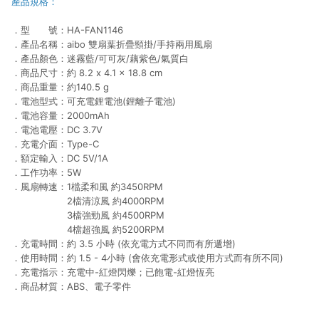
產品規格：
．型 號：HA-FAN1146
．產品名稱：aibo 雙扇葉折疊頸掛/手持兩用風扇
．產品顏色：迷霧藍/可可灰/藕紫色/氣質白
．商品尺寸：約 8.2 x 4.1 x 18.8 cm
．商品重量：約140.5 g
．電池型式：可充電鋰電池(鋰離子電池)
．電池容量：2000mAh
．電池電壓：DC 3.7V
．充電介面：Type-C
．額定輸入：DC 5V/1A
．工作功率：5W
．風扇轉速：1檔柔和風 約3450RPM
2檔清涼風 約4000RPM
3檔強勁風 約4500RPM
4檔超強風 約5200RPM
．充電時間：約 3.5 小時 (依充電方式不同而有所遞增)
．使用時間：約 1.5 - 4小時 (會依充電形式或使用方式而有所不同)
．充電指示：充電中-紅燈閃爍；已飽電-紅燈恆亮
．商品材質：ABS、電子零件