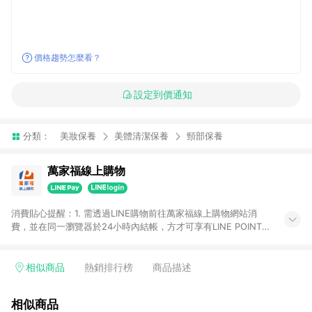
價格趨勢怎麼看？
設定到價通知
分類：
美妝保養
美體清潔保養
頸部保養
萬家福線上購物
消費貼心提醒：1. 需透過LINE購物前往萬家福線上購物網站消
費，並在同一瀏覽器於24小時內結帳，方才可享有LINE POINTS
回饋資格。 2. 訂單確認後需選擇立刻結帳，若使用重新付款功能
將無法獲得點數回饋。 3. 點數將於廠商出貨後30天前後發送。
4. 不具回饋資格種類商品：電子禮券。 5. 回饋點數計算將排除訂
相似商品
熱銷排行榜
商品描述
單活動折扣(含折價券折扣)、紅利點數折抵(含OPENPOINT)、運
費等金額。 6. 康達盛通生活事業股份有限公司保留365天訂單記
相似商品
錄，相關問題請於保留時間內聯絡客服中心，並由康達盛通生活