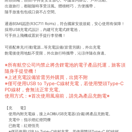
附頸掛繩，頸掛/手持更安全放心。不論室內辦公、戶外活動、
出遊旅行，都能隨時享受涼風。體積輕巧，方便攜帶，
隨手放進包包或口袋不占空間。
通過BSMI認證(R3C711 RoHs)，符合國家安規規範，安心使用有保障！
採用USB充電式設計，內建可充電式鋰電池，
可手持上飛機或置於手提行李登機！
可搭配車充/行動電源…等充電設備(皆需另購)，外出充電
飽電後使用地點不受限，外出旅行時攜帶，沁涼伴隨在身邊。
※所有航空公司均禁止將含鋰電池的電子產品托運，旅客須
隨身手提登機！
※上述充電設備皆需另外購買，出貨不附
※僅可使用USB to Type-C線材充電，若使用雙頭Type-C
PD線材，會無法正常充電。
使用方式：※首次使用風扇前，請先為產品充飽電※
【充 電】
使用內附充電線，接上AC轉USB充電器(自備)將產品充飽電。
充電中：指示燈紅燈閃爍
已飽電：紅燈恆亮
※僅可使用USB to Type-C線材充電，若使用雙頭Type-C PD線材，