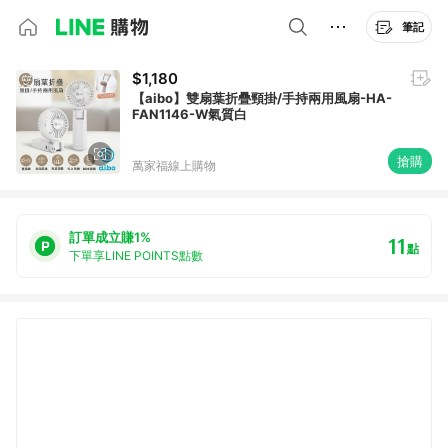
筆記
$1,180
【aibo】雙扇葉折疊頸掛/手持兩用風扇-HA-
FAN1146-W氣質白
搶購
萬家福線上購物
訂單成立賺1%
11
點
下單享LINE POINTS點數