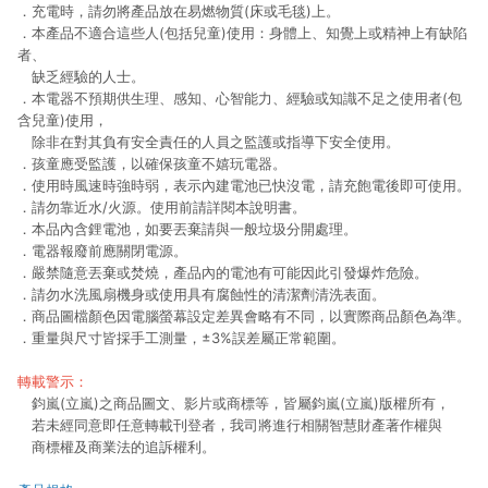
．充電時，請勿將產品放在易燃物質(床或毛毯)上。
．本產品不適合這些人(包括兒童)使用：身體上、知覺上或精神上有缺陷
者、
缺乏經驗的人士。
．本電器不預期供生理、感知、心智能力、經驗或知識不足之使用者(包
含兒童)使用，
除非在對其負有安全責任的人員之監護或指導下安全使用。
．孩童應受監護，以確保孩童不嬉玩電器。
．使用時風速時強時弱，表示內建電池已快沒電，請充飽電後即可使用。
．請勿靠近水/火源。使用前請詳閱本說明書。
．本品內含鋰電池，如要丟棄請與一般垃圾分開處理。
．電器報廢前應關閉電源。
．嚴禁隨意丟棄或焚燒，產品內的電池有可能因此引發爆炸危險。
．請勿水洗風扇機身或使用具有腐蝕性的清潔劑清洗表面。
．商品圖檔顏色因電腦螢幕設定差異會略有不同，以實際商品顏色為準。
．重量與尺寸皆採手工測量，±3%誤差屬正常範圍。
轉載警示：
鈞嵐(立嵐)之商品圖文、影片或商標等，皆屬鈞嵐(立嵐)版權所有，
若未經同意即任意轉載刊登者，我司將進行相關智慧財產著作權與
商標權及商業法的追訴權利。