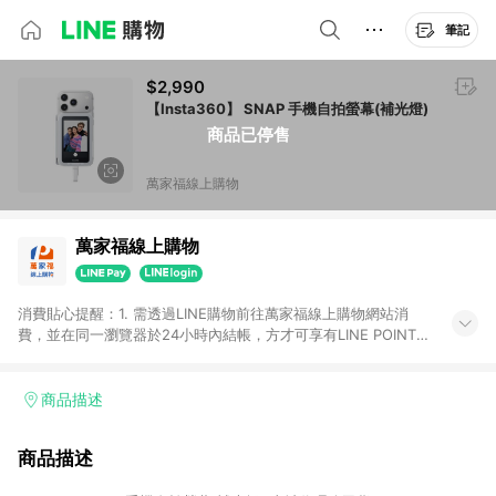
筆記
$2,990
【Insta360】 SNAP 手機自拍螢幕(補光燈)
商品已停售
萬家福線上購物
萬家福線上購物
消費貼心提醒：1. 需透過LINE購物前往萬家福線上購物網站消
費，並在同一瀏覽器於24小時內結帳，方才可享有LINE POINTS
回饋資格。 2. 訂單確認後需選擇立刻結帳，若使用重新付款功能
將無法獲得點數回饋。 3. 點數將於廠商出貨後30天前後發送。
4. 不具回饋資格種類商品：電子禮券。 5. 回饋點數計算將排除訂
商品描述
單活動折扣(含折價券折扣)、紅利點數折抵(含OPENPOINT)、運
費等金額。 6. 康達盛通生活事業股份有限公司保留365天訂單記
商品描述
錄，相關問題請於保留時間內聯絡客服中心，並由康達盛通生活
事業股份有限公司方進行訂單資格確認。 康達盛通線上購物希望