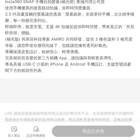
Insta360 SNAP 手機自拍螢幕(補光燈)
東城代理公司貨
提供簡單、快速、輕鬆的購物流程及體驗，將不定期推出精選、
話題性或期間限定商品來滿足您的喜好。
使用手機優異的後置鏡頭拍攝，並即時預覽畫面。
3.5 吋高畫質觸控螢幕讓您透過「螢幕鏡射」全面掌控手機，次次精準構
圖，每一拍都完美到位。
即插即用，無需充電。支援 4K 拍攝並提供即時預覽，帶來真正的「所見
即所得」體驗。
(補光版) 與美容科技專家 AMIRO 共同研發，提供 3 種色溫和 5 種亮度
等級，讓您即使在微弱光線下，也能讓您擁有透亮好氣色。
專屬保護皮套設計，收納安心，輕薄便攜。
完美相容您喜愛的第三方相機 App，讓拍攝與剪輯更具彈性。
專為具備 USB-C 介面的 iPhone 及 Android 手機設計。支援型號請參
閱下方的相容性列表。
LINE 購物是匯集購物情報與商品資訊的整合性平台，並依購物情報中的趨勢與
風格做合作網路商家的延伸商品推薦，商品資料更新會有時間差，請務必點擊
商品至各合作網路商家，確認現售價與購物條件，一切資訊以合作廠商網頁為
商品已停售
準。
加入筆記
設定到價通知