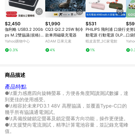
$2,450
$1,990
$531
$59
伽利略 USB3.2 20Gb
CQ3 Qi2.2 25W 制冷
PHILIPS 飛利浦 口袋行
史努
ps M.2雙協議(規格)
款車用磁吸充電器
動電源 行動電源 DLP2
口袋
對拷(拷貝)機 (DMC32
550 現貨 廠商直送
E-C/
Yahoo購物中心
ADAM 亞果元素
蝦皮直營_3C家電館
Yah
2D)
erie
0.3%
4%
1%
0.
商品描述
產品特點
●\t重力感應四向旋轉螢幕，方便各角度閱讀測試數據，達
到更佳的使用感受。
●\t相容於未來PD3.1 48V 高壓協議，並覆蓋Type-C口的
幾乎所有協議通電測試。
●\t具備按鍵鎖定螢幕及鎖定螢幕方向功能，操作更便捷。
●\t支援雙向電流測試，精準計算電池容量，並記錄充電峰
值。