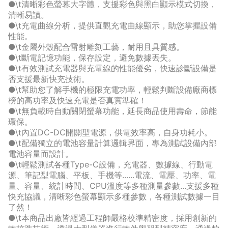
●\t清晰彩色螢幕大字體，支援彩色與黑白顯示模式切換，
清晰易讀。
●\t充電曲線分析，提供直觀充電曲線顯示，助您掌握設備
性能。
●\t金屬外殼配合雷射雕刻工藝，耐用且具質感。
●\t斷電記憶功能，保存設定，避免數據丟失。
●\t有效測試充電器與充電線的性能優劣，快速診斷設備是
否支援最新快充技術。
●\t幫助您了解手機的極限充電功率，輕鬆判斷設備廠商標
榜的高功率及快速充電是否真實準確！
●\t無負載時自動關閉螢幕功能，延長商品使用壽命，節能
環保。
●\t內置DC-DC開關型電源，供電效率高，自身功耗小。
●\t配備獨立的電池容量計算邏輯界面，專為測試設備內部
電池容量而設計。
●\t輕鬆測試各種Type-C設備，充電器、數據線、行動電
源、筆記型電腦、平板、手機等......電流、電壓、功率、電
量、容量、統計時間、CPU溫度等多種測量參數...支援多種
快充協議，清晰彩色螢幕顯示多種參數，各種測試數據一目
了然！
●\t本商品出廠皆經過工程師嚴格校準精密度，採用創新的