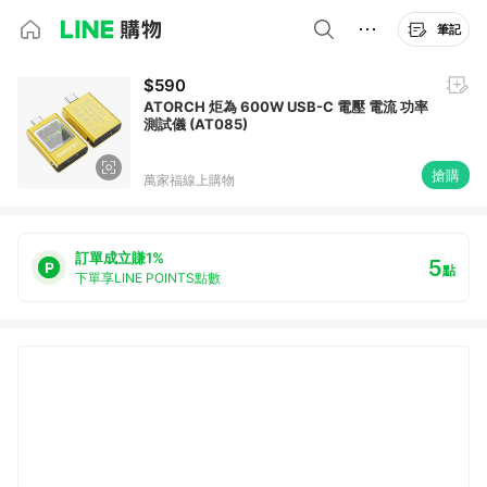
筆記
$590
ATORCH 炬為 600W USB-C 電壓 電流 功率
測試儀 (AT085)
搶購
萬家福線上購物
訂單成立賺1%
5
點
下單享LINE POINTS點數