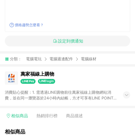
價格趨勢怎麼看？
設定到價通知
分類：
電腦電玩
電腦週邊配件
電腦線材
萬家福線上購物
消費貼心提醒：1. 需透過LINE購物前往萬家福線上購物網站消
費，並在同一瀏覽器於24小時內結帳，方才可享有LINE POINTS
回饋資格。 2. 訂單確認後需選擇立刻結帳，若使用重新付款功能
將無法獲得點數回饋。 3. 點數將於廠商出貨後30天前後發送。
4. 不具回饋資格種類商品：電子禮券。 5. 回饋點數計算將排除訂
相似商品
熱銷排行榜
商品描述
單活動折扣(含折價券折扣)、紅利點數折抵(含OPENPOINT)、運
費等金額。 6. 康達盛通生活事業股份有限公司保留365天訂單記
相似商品
錄，相關問題請於保留時間內聯絡客服中心，並由康達盛通生活