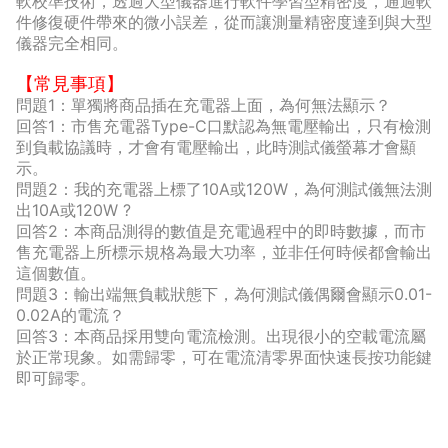
軟校準技術，透過大型儀器進行軟件學習型精密度，通過軟
件修復硬件帶來的微小誤差，從而讓測量精密度達到與大型
儀器完全相同。
【常見事項】
問題1：單獨將商品插在充電器上面，為何無法顯示？
回答1：市售充電器Type-C口默認為無電壓輸出，只有檢測
到負載協議時，才會有電壓輸出，此時測試儀螢幕才會顯
示。
問題2：我的充電器上標了10A或120W，為何測試儀無法測
出10A或120W ?
回答2：本商品測得的數值是充電過程中的即時數據，而市
售充電器上所標示規格為最大功率，並非任何時候都會輸出
這個數值。
問題3：輸出端無負載狀態下，為何測試儀偶爾會顯示0.01-
0.02A的電流？
回答3：本商品採用雙向電流檢測。出現很小的空載電流屬
於正常現象。如需歸零，可在電流清零界面快速長按功能鍵
即可歸零。