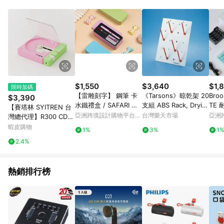
事業股份有限公司方進行訂單資格確認。 康達盛通線上購物希望
提供簡單、快速、輕鬆的購物流程及體驗，將不定期推出精選、
話題性或期間限定商品來滿足您的喜好。
$1,550
$3,640
$1,
限時加碼
【雷雕刻字】 鋼筆 卡
《Tarsons》晾乾架 20
Broo
$3,390
水鐵禮盒 / SAFARI 系
支組 ABS Rack, Dryin
TE
【賽塔林 SYITREN 台
列 - 限量 春日粉
g, ABS
池組
亞洲跨境設計購物平台
台灣樂天市場
亞洲
灣總代理】R300 CD播
8入
Pinkoi
Pinko
放器 高音質 便攜式 藍
蝦皮購物
1%
3%
1
牙 (青春少女粉-限量)
2.4%
熱銷排行榜