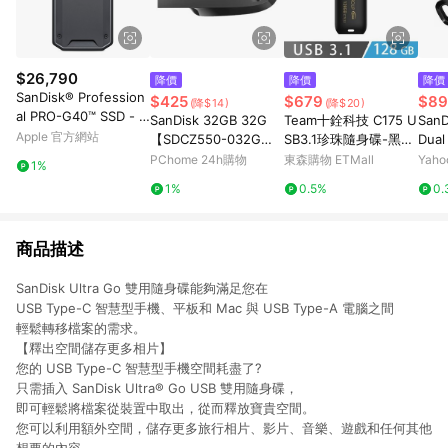
$26,790
降價
降價
降價
SanDisk® Profession
$425
$679
$89
(降$14)
(降$20)
al PRO-G40™ SSD - 2
SanDisk 32GB 32G
Team十銓科技 C175 U
SanD
TB
Apple 官方網站
【SDCZ550-032G】U
SB3.1珍珠隨身碟-黑色
Dual
ltra Curve CZ550 US
128GB
pe-
PChome 24h購物
東森購物 ETMall
Yah
1%
B 3.2 隨身碟
1%
0.5%
0.
商品描述
SanDisk Ultra Go 雙用隨身碟能夠滿足您在
USB Type-C 智慧型手機、平板和 Mac 與 USB Type-A 電腦之間
輕鬆轉移檔案的需求。
【釋出空間儲存更多相片】
您的 USB Type-C 智慧型手機空間耗盡了?
只需插入 SanDisk Ultra® Go USB 雙用隨身碟，
即可輕鬆將檔案從裝置中取出，從而釋放寶貴空間。
您可以利用額外空間，儲存更多旅行相片、影片、音樂、遊戲和任何其他