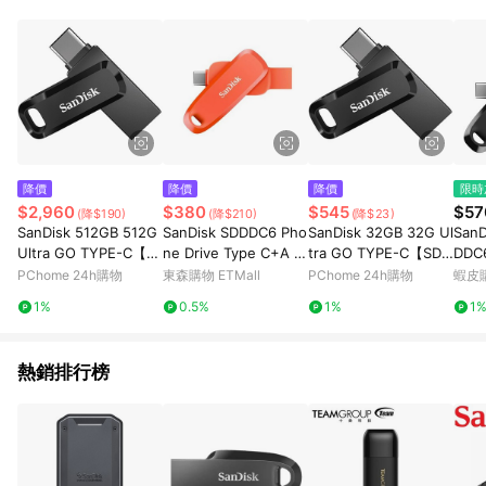
事業股份有限公司方進行訂單資格確認。 康達盛通線上購物希望
提供簡單、快速、輕鬆的購物流程及體驗，將不定期推出精選、
話題性或期間限定商品來滿足您的喜好。
降價
降價
降價
限時
$2,960
$380
$545
$57
(降$190)
(降$210)
(降$23)
SanDisk 512GB 512G
SanDisk SDDDC6 Pho
SanDisk 32GB 32G Ul
SanD
Ultra GO TYPE-C【S
ne Drive Type C+A 3
tra GO TYPE-C【SDD
DDC
DDDC3-512G】OTG
2G 雙用隨身碟-橘
DC3-032G】OTG US
TG
PChome 24h購物
東森購物 ETMall
PChome 24h購物
蝦皮
USB 3.1 雙用隨身碟
B 3.1 雙用隨身碟
1%
0.5%
1%
1
熱銷排行榜