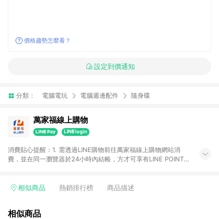
價格趨勢怎麼看？
設定到價通知
分類：
電腦電玩
電腦週邊配件
隨身碟
萬家福線上購物
消費貼心提醒：1. 需透過LINE購物前往萬家福線上購物網站消
費，並在同一瀏覽器於24小時內結帳，方才可享有LINE POINTS
回饋資格。 2. 訂單確認後需選擇立刻結帳，若使用重新付款功能
將無法獲得點數回饋。 3. 點數將於廠商出貨後30天前後發送。
4. 不具回饋資格種類商品：電子禮券。 5. 回饋點數計算將排除訂
相似商品
熱銷排行榜
商品描述
單活動折扣(含折價券折扣)、紅利點數折抵(含OPENPOINT)、運
費等金額。 6. 康達盛通生活事業股份有限公司保留365天訂單記
相似商品
錄，相關問題請於保留時間內聯絡客服中心，並由康達盛通生活