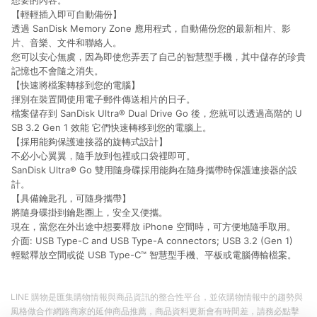
想要的內容。
【輕輕插入即可自動備份】
透過 SanDisk Memory Zone 應用程式，自動備份您的最新相片、影
片、音樂、文件和聯絡人。
您可以安心無虞，因為即使您弄丟了自己的智慧型手機，其中儲存的珍貴
記憶也不會隨之消失。
【快速將檔案轉移到您的電腦】
揮別在裝置間使用電子郵件傳送相片的日子。
檔案儲存到 SanDisk Ultra® Dual Drive Go 後，您就可以透過高階的 U
SB 3.2 Gen 1 效能 它們快速轉移到您的電腦上。
【採用能夠保護連接器的旋轉式設計】
不必小心翼翼，隨手放到包裡或口袋裡即可。
SanDisk Ultra® Go 雙用隨身碟採用能夠在隨身攜帶時保護連接器的設
計。
【具備鑰匙孔，可隨身攜帶】
將隨身碟掛到鑰匙圈上，安全又便攜。
現在，當您在外出途中想要釋放 iPhone 空間時，可方便地隨手取用。
介面: USB Type-C and USB Type-A connectors; USB 3.2 (Gen 1)
輕鬆釋放空間或從 USB Type-C™ 智慧型手機、平板或電腦傳輸檔案。
LINE 購物是匯集購物情報與商品資訊的整合性平台，並依購物情報中的趨勢與
風格做合作網路商家的延伸商品推薦，商品資料更新會有時間差，請務必點擊