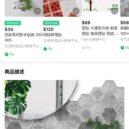
$88
$68
限時加碼
限時加碼
壁貼 卡通照片樹 創意
韓國
$30
$120
壁貼 無痕壁貼 壁紙 牆
100
恐龍系列防水貼紙 SS0
招財靜電貼
貼
Yahoo購物中心
特力
005
亞洲跨境設計購物平台
Pinkoi
亞洲跨境設計購物平台
0%
1
7%
Pinkoi
7%
商品描述