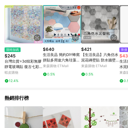
事業股份有限公司方進行訂單資格確認。 康達盛通線上購物希望
提供簡單、快速、輕鬆的購物流程及體驗，將不定期推出精選、
話題性或期間限定商品來滿足您的喜好。
$640
$421
限時加碼
降價
生活良品 簡約DIY蜂窩
【生活良品】六角仿水
$245
$43
拼貼多用途六角珪藻硅
泥花磚壁貼 防水牆壁貼
台灣出貨⭐3d炫彩無膠
生活
藻矽藻土吸水墊 20x17
磁磚貼 20x23cm 水泥
東森購物 ETMall
東森購物 ETMall
靜電玻璃貼 復古七彩冰
水泥
x0.9cm 1入x2袋
素色款 10片/包
花玻璃窗貼 彩虹玻璃貼
可選
蝦皮購物
東森購
0.5%
0.5%
紙 靜電窗貼 防窺窗戶
款(
12.4%
0.
玻璃貼 透光不透明 霧
仿混
面玻璃貼
飾材
面家
熱銷排行榜