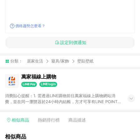
價格趨勢怎麼看？
設定到價通知
分類：
居家生活
寢具/家飾
壁貼壁紙
萬家福線上購物
消費貼心提醒：1. 需透過LINE購物前往萬家福線上購物網站消
費，並在同一瀏覽器於24小時內結帳，方才可享有LINE POINTS
回饋資格。 2. 訂單確認後需選擇立刻結帳，若使用重新付款功能
將無法獲得點數回饋。 3. 點數將於廠商出貨後30天前後發送。
4. 不具回饋資格種類商品：電子禮券。 5. 回饋點數計算將排除訂
相似商品
熱銷排行榜
商品描述
單活動折扣(含折價券折扣)、紅利點數折抵(含OPENPOINT)、運
費等金額。 6. 康達盛通生活事業股份有限公司保留365天訂單記
相似商品
錄，相關問題請於保留時間內聯絡客服中心，並由康達盛通生活