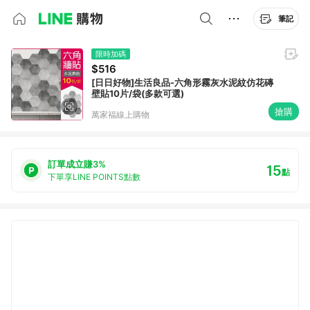
筆記
限時加碼
$516
[日日好物]生活良品-六角形霧灰水泥紋仿花磚
壁貼10片/袋(多款可選)
搶購
萬家福線上購物
訂單成立賺3%
15
點
下單享LINE POINTS點數