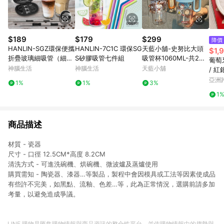
$189
$179
$299
降價
HANLIN-SGZ環保便攜
HANLIN-7C1C 環保SG
天藍小舖-史努比大頭
$1,
折疊玻璃細吸管（細
S矽膠吸管七件組
吸管杯1060ML-共2
葡萄牙
管）
色-$299【A1111544
神腦生活
神腦生活
天藍小舖
/ 
3】
叉四
亞洲
1%
1%
3%
Pinko
1
商品描述
材質 - 瓷器
尺寸 - 口徑 12.5CM*高度 8.2CM
清洗方式 - 可進洗碗機、烘碗機、微波爐及蒸爐使用
購買需知 - 陶瓷器、漆器…等製品，製程中會因模具或工法等因素使成品
有些許不完美，如黑點、流釉、色差…等，此為正常情況，選購前請多加
考量，以避免造成爭議。
LINE 購物是匯集購物情報與商品資訊的整合性平台，並依購物情報中的趨勢與