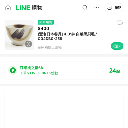
筆記
限時加碼
$400
[豐名日本餐具] 4.0"井 白釉黑刷毛 /
C04DB0-258
搶購
萬家福線上購物
訂單成立賺6%
24
點
下單享LINE POINTS點數