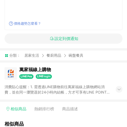
價格趨勢怎麼看？
設定到價通知
分類：
居家生活
餐廚用品
碗盤餐具
萬家福線上購物
消費貼心提醒：1. 需透過LINE購物前往萬家福線上購物網站消
費，並在同一瀏覽器於24小時內結帳，方才可享有LINE POINTS
回饋資格。 2. 訂單確認後需選擇立刻結帳，若使用重新付款功能
將無法獲得點數回饋。 3. 點數將於廠商出貨後30天前後發送。
4. 不具回饋資格種類商品：電子禮券。 5. 回饋點數計算將排除訂
相似商品
熱銷排行榜
商品描述
單活動折扣(含折價券折扣)、紅利點數折抵(含OPENPOINT)、運
費等金額。 6. 康達盛通生活事業股份有限公司保留365天訂單記
相似商品
錄，相關問題請於保留時間內聯絡客服中心，並由康達盛通生活