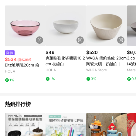
事業股份有限公司方進行訂單資格確認。 康達盛通線上購物希望
提供簡單、快速、輕鬆的購物流程及體驗，將不定期推出精選、
話題性或期間限定商品來滿足您的喜好。
$49
$520
$6,
降價
克萊歐強化瓷醬碟10.2
WAGA 簡約條紋 20cm
3,c
$534
(降$356)
cm 枝線白
陶瓷大碗｜奶油白｜單
(4號
Bitz玻璃碗20cm 粉
品
cm -
HOLA
WAGA Store
Mar
HOLA
1%
3%
0.
1%
熱銷排行榜