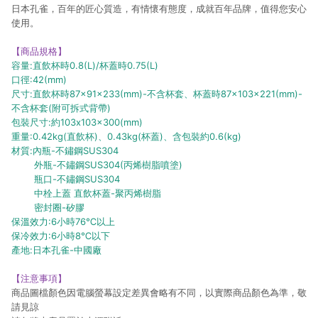
日本孔雀，百年的匠心質造，有情懷有態度，成就百年品牌，值得您安心
使用。
【商品規格】
容量:直飲杯時0.8(L)/杯蓋時0.75(L)
口徑:42(mm)
尺寸:直飲杯時87×91×233(mm)-不含杯套、杯蓋時87×103×221(mm)-
不含杯套(附可拆式背帶)
包裝尺寸:約103x103x300(mm)
重量:0.42kg(直飲杯)、0.43kg(杯蓋)、含包裝約0.6(kg)
材質:內瓶-不鏽鋼SUS304
外瓶-不鏽鋼SUS304(丙烯樹脂噴塗)
瓶口-不鏽鋼SUS304
中栓上蓋 直飲杯蓋-聚丙烯樹脂
密封圈-矽膠
保溫效力:6小時76℃以上
保冷效力:6小時8℃以下
產地:日本孔雀-中國廠
【注意事項】
商品圖檔顏色因電腦螢幕設定差異會略有不同，以實際商品顏色為準，敬
請見諒