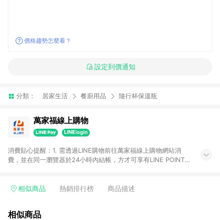
價格趨勢怎麼看？
設定到價通知
分類：
居家生活
餐廚用品
隨行杯保溫瓶
萬家福線上購物
消費貼心提醒：1. 需透過LINE購物前往萬家福線上購物網站消
費，並在同一瀏覽器於24小時內結帳，方才可享有LINE POINTS
回饋資格。 2. 訂單確認後需選擇立刻結帳，若使用重新付款功能
將無法獲得點數回饋。 3. 點數將於廠商出貨後30天前後發送。
4. 不具回饋資格種類商品：電子禮券。 5. 回饋點數計算將排除訂
相似商品
熱銷排行榜
商品描述
單活動折扣(含折價券折扣)、紅利點數折抵(含OPENPOINT)、運
費等金額。 6. 康達盛通生活事業股份有限公司保留365天訂單記
相似商品
錄，相關問題請於保留時間內聯絡客服中心，並由康達盛通生活