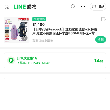
筆記
限時加碼
$1,480
【日本孔雀Peacock】運動家族 直飲+水杯兩
用 兒童不鏽鋼保溫杯水壺800ML附杯套+背
帶-任選色
搶購
萬家福線上購物
訂單成立賺1%
14
點
下單享LINE POINTS點數