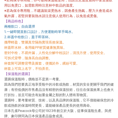
※若為保冷專用瓶，亦可做為保溫瓶使用，但請注意溫度過高不要直接飲
用以免燙口，如需飲用時注意杯中飲品的溫度。
※若為保冷專用瓶，不建議裝滾燙熱水，因會產生熱氣，壓力大會造成水
氣外露，若堅持要裝熱水請注意個人使用行為，以免造成燙傷。
【商品特色】
兩種飲口，自由選擇
1.一鍵即開直飲口設計，方便運動時單手喝水。
2.杯蓋中栓飲口，蓋子即茶杯。
攜帶輕盈，雙層真空隔熱實現長效保溫。
杯蓋即水杯，食用級PP材質健康無異味。
密封中栓，不易外漏，人性化分解中栓設計，清洗方便，使用安全。
可拆式背帶，隨身高自由調整。
杯套附可調整背帶及握套，便攜於外，繽紛可愛。
杯套上可寫上名字，不怕弄丟。
【保溫瓶的選購】
選購保溫瓶時，價格並不是第一考量。
因為我們想要真正地享受瓶中的冷飲或熱飲，材質的安全更關乎我們的健
康；有些低價的市售產品沒有精密的保溫技術，往往在保溫效果上也會大
打折扣，並且可能含有如重金屬之類的對人體有害物質。
選購時，要考量材質、技術，以及具品牌的保溫瓶，它不僅能確保您的冷
飲或熱飲的保溫時間更長，還能確保產品更長的使用壽命。
日本孔雀Peacock母公司於1923年創立於大阪，從事保溫瓶生產。與虎
牌、象印牌同為日本保溫產品協會成員。