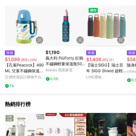
事業股份有限公司方進行訂單資格確認。 康達盛通線上購物希望
提供簡單、快速、輕鬆的購物流程及體驗，將不定期推出精選、
話題性或期間限定商品來滿足您的喜好。
$1,190
降價
降價
降價
義大利 PiùForty 紅鶴
$1,099
$1,406
$58
(降$1,099)
(降$74)
不鏽鋼輕量保溫瓶500
【孔雀Peacock】490
【瑞士SIGG】瑞士百
隨身杯
ml
Marais 瑪黑家居
ML 兒童不鏽鋼保溫杯
年 SIGG Shield 超輕量
citi
水壺 直飲+吸管兩用-
彈蓋保溫瓶 750ml 六
亞洲跨境設計購物平台
LINE禮物
0.5%
0.
藍
種顏色任選
Pinkoi
1%
熱銷排行榜