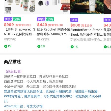
降價
降價
$999
$449
$900
$43
(雙重省$190)
(雙重省$58)
(降$299)
【康寧 Snapware】S
紅廚Redchef 陶瓷不鏽
BlenderBottle Strada
凱蒂
NOOPY史努比鋅動輕
鋼咖啡杯 500ml/17oz
Sleek 哈利波特 不鏽鋼
吸管
瓷大容量不鏽鋼手提保
保溫杯 一杯三飲防溢漏
蝦皮商城
蝦皮商城
保冰保溫隨行杯
高顏
亞洲跨境設計購物平台
東森購
溫杯/雙飲杯800ml/61
長效保溫鎖冷 附食品級
Pinkoi
1%
2%
1%
0.
0ml
Tritan吸管
商品描述
【商品說明】
運動型一鍵即開直飲口，郊遊型杯蓋中栓飲口，
自由選擇飲口，今天想怎麼喝，就怎麼喝!
不論學習時刻、外出郊遊，安心陪伴孩子快樂成長!
雙層真空隔熱實現長效保溫，食用級不鏽鋼內膽，耐腐蝕不易生鏽。
PP材質杯蓋，健康無異味，可拆式密封塞與中栓，輕鬆拆卸清洗不藏
汙。
42mm大口徑，可放大冰塊!