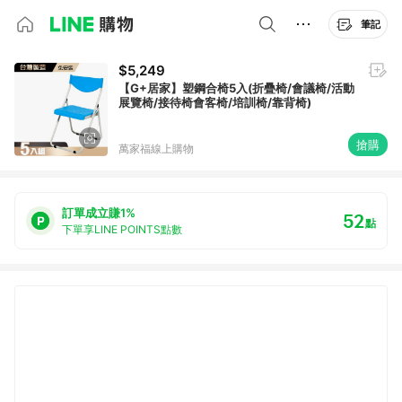
筆記
$5,249
【G+居家】塑鋼合椅5入(折疊椅/會議椅/活動
展覽椅/接待椅會客椅/培訓椅/靠背椅)
搶購
萬家福線上購物
訂單成立賺1%
52
點
下單享LINE POINTS點數