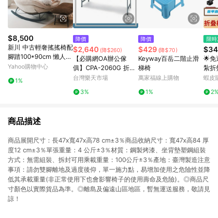
$8,500
降價
降價
限時
新川 中古輕奢搖搖椅配
$2,640
$429
$34
(降$260)
(降$70)
腳踏100*90cm 懶人沙
【必購網OA辦公傢
Keyway百岳二階止滑
🌟
發 陽台躺椅 家用休閒
Yahoo購物中心
俱】CPA-2060G 折疊
梯椅
紮折
椅
式會議桌、鐵板椅系列
椅子
台灣樂天市場
萬家福線上購物
蝦皮
1%
寫生
3%
1%
2
BEA
商品描述
商品展開尺寸：長47x寬47x高78 cm±3％商品收納尺寸：寬47x高84 厚
度12 cm±3％單張重量：4 公斤±3％材質：鋼製烤漆、坐背墊塑鋼組裝
方式：無需組裝、拆封可用乘載重量：100公斤±3％產地：臺灣製造注意
事項：請勿雙腳離地及過度後仰，單一施力點，易增加使用之危險性並降
低其承載重量(非正常使用下也會影響椅子的使用壽命及危險)。◎商品尺
寸顏色以實際貨品為準。◎離島及偏遠山區地區，暫無運送服務，敬請見
諒！