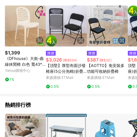
事業股份有限公司方進行訂單資格確認。 康達盛通線上購物希望
提供簡單、快速、輕鬆的購物流程及體驗，將不定期推出精選、
話題性或期間限定商品來滿足您的喜好。
$1,399
降價
降價
降價
《DFhouse》大衛-曲
$3,026
$387
$1,
(降$534)
(降$20)
線休閒椅 白色 寬43*
【頂堅】厚型布面沙發
【AOTTO】免安裝多
頂堅
深46*高84.5CM
Yahoo購物中心
椅座(5公分泡棉)折疊
功能可收納折疊椅
座)
椅/麻將椅/洽談椅/會議
椅/
東森購物 ETMall
東森購物 ETMall
東森購
1%
椅/工作椅/折合椅(二色
入/
0.5%
0.5%
0.
可選)-4入/組
熱銷排行榜