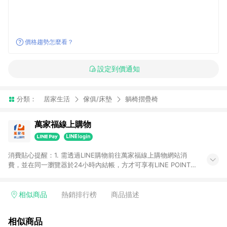
價格趨勢怎麼看？
設定到價通知
分類：
居家生活
傢俱/床墊
躺椅摺疊椅
萬家福線上購物
消費貼心提醒：1. 需透過LINE購物前往萬家福線上購物網站消
費，並在同一瀏覽器於24小時內結帳，方才可享有LINE POINTS
回饋資格。 2. 訂單確認後需選擇立刻結帳，若使用重新付款功能
將無法獲得點數回饋。 3. 點數將於廠商出貨後30天前後發送。
4. 不具回饋資格種類商品：電子禮券。 5. 回饋點數計算將排除訂
相似商品
熱銷排行榜
商品描述
單活動折扣(含折價券折扣)、紅利點數折抵(含OPENPOINT)、運
費等金額。 6. 康達盛通生活事業股份有限公司保留365天訂單記
相似商品
錄，相關問題請於保留時間內聯絡客服中心，並由康達盛通生活