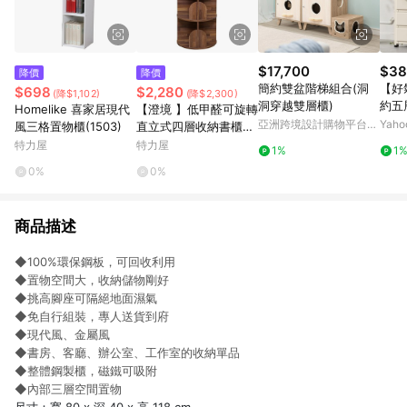
$17,700
$38
降價
降價
簡約雙盆階梯組合(洞
【好
$698
$2,280
(降$1,102)
(降$2,300)
洞穿越雙層櫃)
約五
Homelike 喜家居現代
【澄境 】低甲醛可旋轉
亞洲跨境設計購物平台
Yah
風三格置物櫃(1503)
直立式四層收納書櫃集
Pinkoi
成木紋
特力屋
特力屋
1%
1
0%
0%
商品描述
◆100%環保鋼板，可回收利用
◆置物空間大，收納儲物剛好
◆挑高腳座可隔絕地面濕氣
◆免自行組裝，專人送貨到府
◆現代風、金屬風
◆書房、客廳、辦公室、工作室的收納單品
◆整體鋼製櫃，磁鐵可吸附
◆內部三層空間置物