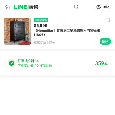
筆記
限時加碼
$5,999
【Homelike】喜家居工業風鋼製六門置物櫃
(1806)
搶購
萬家福線上購物
訂單成立賺6%
359
點
下單享LINE POINTS點數