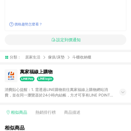
價格趨勢怎麼看？
設定到價通知
分類：
居家生活
傢俱/床墊
斗櫃收納櫃
萬家福線上購物
消費貼心提醒：1. 需透過LINE購物前往萬家福線上購物網站消
費，並在同一瀏覽器於24小時內結帳，方才可享有LINE POINTS
回饋資格。 2. 訂單確認後需選擇立刻結帳，若使用重新付款功能
將無法獲得點數回饋。 3. 點數將於廠商出貨後30天前後發送。
4. 不具回饋資格種類商品：電子禮券。 5. 回饋點數計算將排除訂
相似商品
熱銷排行榜
商品描述
單活動折扣(含折價券折扣)、紅利點數折抵(含OPENPOINT)、運
費等金額。 6. 康達盛通生活事業股份有限公司保留365天訂單記
相似商品
錄，相關問題請於保留時間內聯絡客服中心，並由康達盛通生活