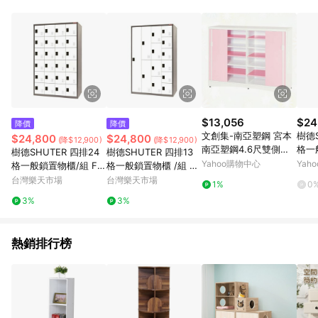
事業股份有限公司方進行訂單資格確認。 康達盛通線上購物希望
提供簡單、快速、輕鬆的購物流程及體驗，將不定期推出精選、
話題性或期間限定商品來滿足您的喜好。
$13,056
$24
降價
降價
文創集-南亞塑鋼 宮本
樹德S
$24,800
$24,800
(降$12,900)
(降$12,900)
南亞塑鋼4.6尺雙側拉
格一
樹德SHUTER 四排24
樹德SHUTER 四排13
門中多格鞋櫃-138.5x
-M4
Yahoo購物中心
Yah
格一般鎖置物櫃/組 FC
格一般鎖置物櫃 /組 FC
40.8x103.5cm免組
-424K
-M413K
台灣樂天市場
台灣樂天市場
1%
0
3%
3%
熱銷排行榜