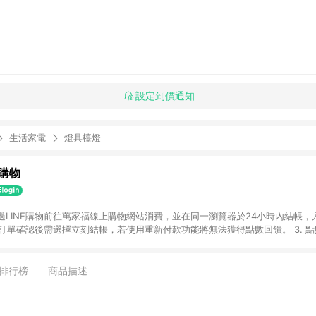
設定到價通知
生活家電
燈具檯燈
購物
透過LINE購物前往萬家福線上購物網站消費，並在同一瀏覽器於24小時內結帳，方
 2. 訂單確認後需選擇立刻結帳，若使用重新付款功能將無法獲得點數回饋。 3. 
. 不具回饋資格種類商品：電子禮券。 5. 回饋點數計算將排除訂單活動折扣(含
OINT)、運費等金額。 6. 康達盛通生活事業股份有限公司保留365天訂單記
，並由康達盛通生活事業股份有限公司方進行訂單資格確認。 康達盛通線上購
排行榜
商品描述
流程及體驗，將不定期推出精選、話題性或期間限定商品來滿足您的喜好。