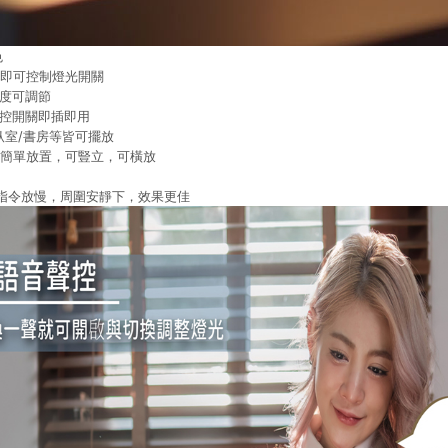
色
上即可控制燈光開關
亮度可調節
聲控開關即插即用
臥室/書房等皆可擺放
可簡單放置，可豎立，可橫放
指令放慢，周圍安靜下，效果更佳