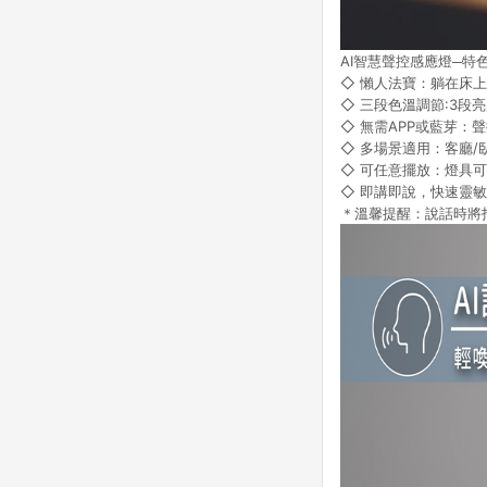
AI智慧聲控感應燈─特
◇ 懶人法寶：躺在床
◇ 三段色溫調節:3段
◇ 無需APP或藍芽：
◇ 多場景適用：客廳/
◇ 可任意擺放：燈具
◇ 即講即說，快速靈敏
＊溫馨提醒：說話時將