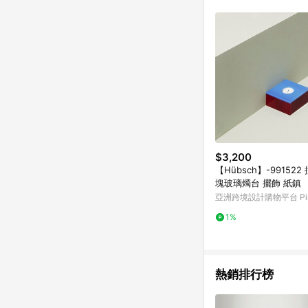
$3,200
【Hübsch】-99152
塊玻璃燭台 擺飾 紙鎮
亞洲跨境設計購物平台 Pin
1%
熱銷排行榜