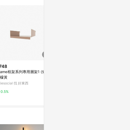
748
$933
$3,200
rame框架系列專用層架1 (短)
PAPER SERVER A4
【Hübsch
檬黃
台 擺飾
亞洲跨境設計購物平台 Pinkoi
itiesocial 找 好東西
Marais 瑪黑家
1%
0.5%
0.5%