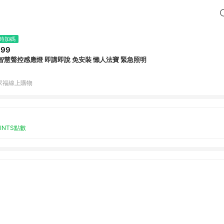
時加碼
399
I智慧聲控感應燈 即講即說 免安裝 懶人法寶 緊急照明
家福線上購物
OINTS點數