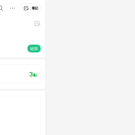
筆記
搶購
3
點