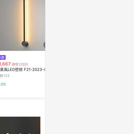
$7,500
降價
降價
丹麥 Ferm L
1,667
$660
(降$1,333)
(降$3,340)
燈 羊絨米
業風LED壁燈 F21-2023-47
E27調整型壁燈 B250-53-12-46
Marais 瑪黑家
35
飾123
YP燈飾
0.5%
3%
5%