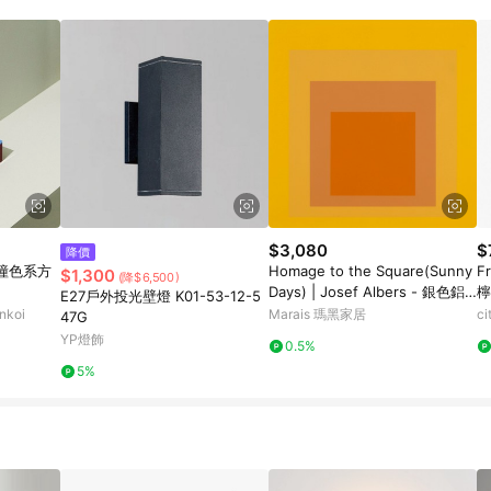
$3,080
$
降價
2 撞色系方
Homage to the Square(Sunny
F
$1,300
(降$6,500)
Days) | Josef Albers - 銀色鋁
檸
E27戶外投光壁燈 K01-53-12-5
框-中尺寸
koi
Marais 瑪黑家居
c
47G
YP燈飾
0.5%
5%