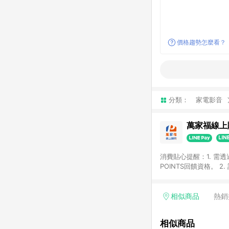
價格趨勢怎麼看？
分類：
家電影音
萬家福線上
消費貼心提醒：1. 需
POINTS回饋資格。
後30天前後發送。 4
利點數折抵(含OPENP
留時間內聯絡客服中心
相似商品
熱銷
單、快速、輕鬆的購物
相似商品