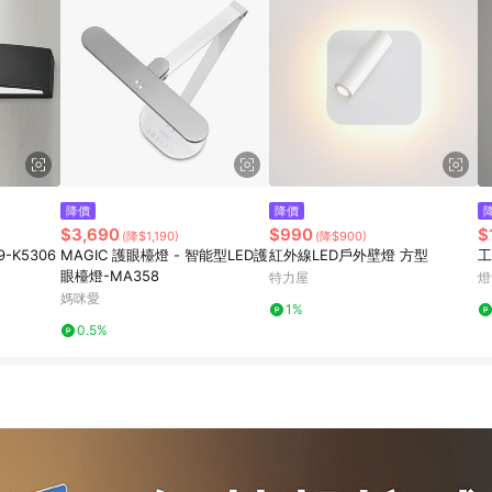
降價
降價
$3,690
$990
$
(降$1,190)
(降$900)
9-K5306
MAGIC 護眼檯燈 - 智能型LED護
紅外線LED戶外壁燈 方型
工
眼檯燈-MA358
特力屋
燈
媽咪愛
1%
0.5%