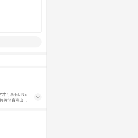
才可享有LINE
點數將於廠商出貨
折價券折扣)、紅
錄，相關問題請於保
物希望提供簡