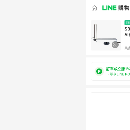
限
$
A
萬
訂單成立賺1%
下單享LINE P