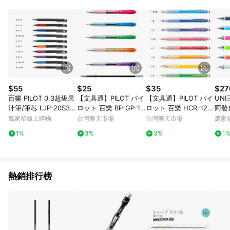
事業股份有限公司方進行訂單資格確認。 康達盛通線上購物希望
提供簡單、快速、輕鬆的購物流程及體驗，將不定期推出精選、
話題性或期間限定商品來滿足您的喜好。
$55
$25
$35
$27
百樂 PILOT 0.3超級果
【文具通】PILOT パイ
【文具通】PILOT パイ
UNI
汁筆/筆芯 LJP-20S3*
ロット 百樂 BP-GP-10
ロット 百樂 HCR-12R
阿發
橘
N 透明 七彩 舒寫筆 0.
ENO 色色鉛筆 彩色 筆
萬家福線上購物
台灣樂天市場
台灣樂天市場
萬家
7 粉紅 A1300550【AP
芯 自動鉛筆 自動筆 0.
1%
3%
3%
1
P滿額下單10%點數(單
7 螢光藍 A1280472
一帳號最高1500點)】
【APP滿額下單10%點
8/31止
數(單一帳號最高1500
點)】8/31止
熱銷排行榜