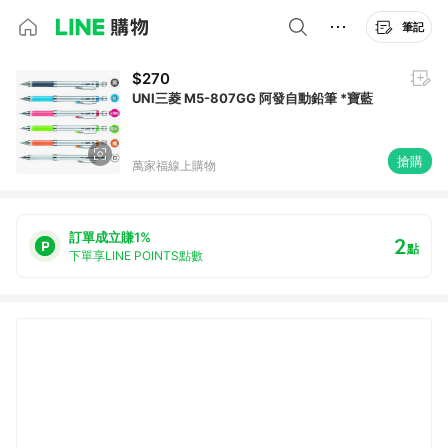
筆記
$270
UNI三菱 M5-807GG 阿發自動鉛筆 *寶藍
搶購
萬家福線上購物
訂單成立賺1%
2
點
下單享LINE POINTS點數