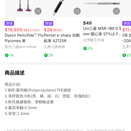
$49
降價
降價
降價
Uni三菱 M5R-189 0.5
$19,900
$26
$11
(降$2,000)
(降$9)
mm 開心筆 STYLE FIT
Dyson PencilVac™ Flu
Pentel e-sharp 自動
OB 
自動鉛筆筆芯 自動筆芯
台灣樂天市場
ffycones 筆
鉛筆 AZ125R
-20
開心筆用筆芯【APP滿
新光三越skm online
九乘九購物網
九乘
3%
額下單10%點數(單一帳
1%
2%
2
號最高1500點)】8/31
止
商品描述
商品介紹:
1.筆桿:聚丙烯(Polypropylene)TPE握柄
2.筆桿顏色:6色(黑、橘、綠、白、寶藍、玫瑰粉紅)
3.軟性橡膠握柄、筆帽橡皮擦
4.書寫筆觸:0.5mm
5.筆管:2.5mm
LINE 購物是匯集購物情報與商品資訊的整合性平台，並依購物情報中的趨勢與