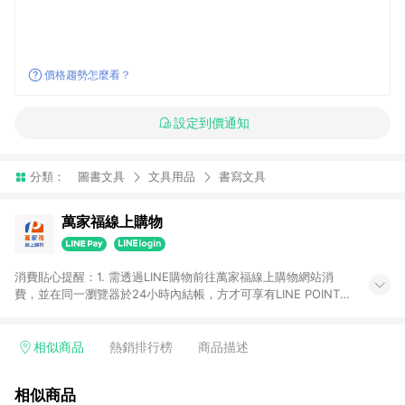
價格趨勢怎麼看？
設定到價通知
分類：
圖書文具
文具用品
書寫文具
萬家福線上購物
消費貼心提醒：1. 需透過LINE購物前往萬家福線上購物網站消
費，並在同一瀏覽器於24小時內結帳，方才可享有LINE POINTS
回饋資格。 2. 訂單確認後需選擇立刻結帳，若使用重新付款功能
將無法獲得點數回饋。 3. 點數將於廠商出貨後30天前後發送。
4. 不具回饋資格種類商品：電子禮券。 5. 回饋點數計算將排除訂
相似商品
熱銷排行榜
商品描述
單活動折扣(含折價券折扣)、紅利點數折抵(含OPENPOINT)、運
費等金額。 6. 康達盛通生活事業股份有限公司保留365天訂單記
相似商品
錄，相關問題請於保留時間內聯絡客服中心，並由康達盛通生活