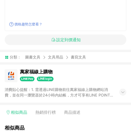
價格趨勢怎麼看？
設定到價通知
分類：
圖書文具
文具用品
書寫文具
萬家福線上購物
消費貼心提醒：1. 需透過LINE購物前往萬家福線上購物網站消
費，並在同一瀏覽器於24小時內結帳，方才可享有LINE POINTS
回饋資格。 2. 訂單確認後需選擇立刻結帳，若使用重新付款功能
將無法獲得點數回饋。 3. 點數將於廠商出貨後30天前後發送。
4. 不具回饋資格種類商品：電子禮券。 5. 回饋點數計算將排除訂
相似商品
熱銷排行榜
商品描述
單活動折扣(含折價券折扣)、紅利點數折抵(含OPENPOINT)、運
費等金額。 6. 康達盛通生活事業股份有限公司保留365天訂單記
相似商品
錄，相關問題請於保留時間內聯絡客服中心，並由康達盛通生活