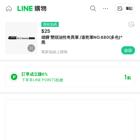
筆記
限時加碼
$25
雄獅 雙頭油性奇異筆 /速乾筆NO.680(多色)*
黑
搶購
萬家福線上購物
訂單成立賺6%
1
點
下單享LINE POINTS點數