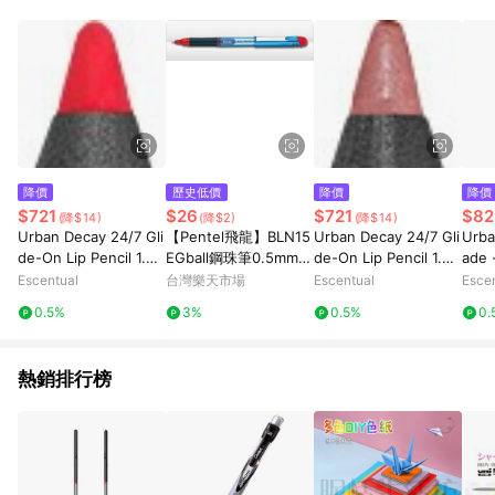
事業股份有限公司方進行訂單資格確認。 康達盛通線上購物希望
提供簡單、快速、輕鬆的購物流程及體驗，將不定期推出精選、
話題性或期間限定商品來滿足您的喜好。
降價
歷史低價
降價
降價
$721
$26
$721
$82
(降$14)
(降$2)
(降$14)
Urban Decay 24/7 Gli
【Pentel飛龍】BLN15
Urban Decay 24/7 Gli
Urba
de-On Lip Pencil 1.2g
EGball鋼珠筆0.5mm
de-On Lip Pencil 1.2g
ade 
714
【APP滿額下單10%點
Peyote
ncil 
Escentual
台灣樂天市場
Escentual
Esce
數(單一帳號最高1500
g/0.
0.5%
3%
0.5%
0.
點)】8/31止
熱銷排行榜