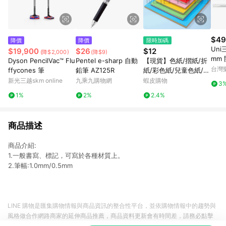
$49
降價
降價
限時加碼
Uni
$19,900
$26
$12
(降$2,000)
(降$9)
mm 
Dyson PencilVac™ Flu
Pentel e-sharp 自動
【現貨】色紙/摺紙/折
自動
台灣
ffycones 筆
鉛筆 AZ125R
紙/彩色紙/兒童色紙/正
開心
方形色紙/摺紙鶴/兒童
新光三越skm online
九乘九購物網
蝦皮購物
3
額下
色紙/剪紙/教學用色紙/
1%
2%
2.4%
號最高
軟折紙
止
商品描述
商品介紹:
1.一般書寫、標記，可寫於各種材質上。
2.筆幅:1.0mm/0.5mm
LINE 購物是匯集購物情報與商品資訊的整合性平台，並依購物情報中的趨勢與
風格做合作網路商家的延伸商品推薦，商品資料更新會有時間差，請務必點擊
商品至各合作網路商家，確認現售價與購物條件，一切資訊以合作廠商網頁為