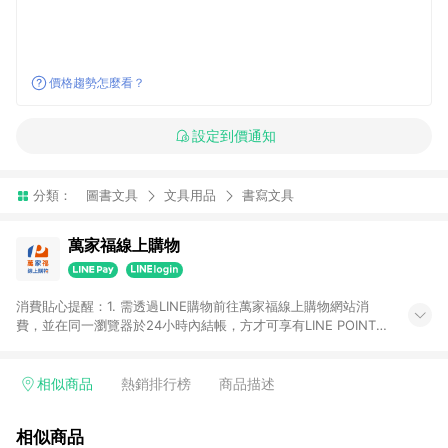
價格趨勢怎麼看？
設定到價通知
分類：
圖書文具
文具用品
書寫文具
萬家福線上購物
消費貼心提醒：1. 需透過LINE購物前往萬家福線上購物網站消
費，並在同一瀏覽器於24小時內結帳，方才可享有LINE POINTS
回饋資格。 2. 訂單確認後需選擇立刻結帳，若使用重新付款功能
將無法獲得點數回饋。 3. 點數將於廠商出貨後30天前後發送。
4. 不具回饋資格種類商品：電子禮券。 5. 回饋點數計算將排除訂
相似商品
熱銷排行榜
商品描述
單活動折扣(含折價券折扣)、紅利點數折抵(含OPENPOINT)、運
費等金額。 6. 康達盛通生活事業股份有限公司保留365天訂單記
相似商品
錄，相關問題請於保留時間內聯絡客服中心，並由康達盛通生活