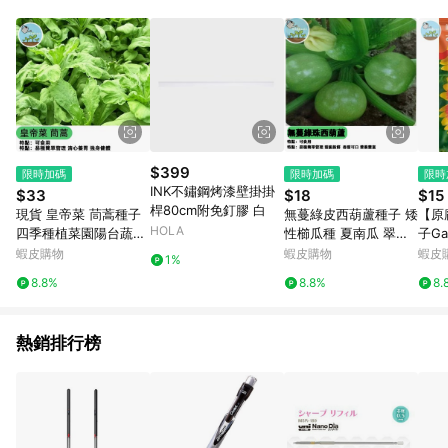
事業股份有限公司方進行訂單資格確認。 康達盛通線上購物希望
提供簡單、快速、輕鬆的購物流程及體驗，將不定期推出精選、
話題性或期間限定商品來滿足您的喜好。
$399
限時加碼
限時加碼
限時
INK不鏽鋼烤漆壁掛掛
$33
$18
$15
桿80cm附免釘膠 白
現貨 皇帝菜 茼蒿種子
無蔓綠皮西葫蘆種子 矮
【原
HOLA
四季種植菜園陽台蔬菜
性櫛瓜種 夏南瓜 翠玉
子Gai
小葉虎耳茼蒿 光杆茼蒿
瓜 家庭菜園 陽台盆栽
澎湖
蝦皮購物
蝦皮購物
蝦皮
1%
火鍋菜 四季蔬菜 快收
易栽種 豐收快 自種無
四季
8.8%
8.8%
8.
成 鮮嫩火鍋蔬 葉菜類
農藥 新鮮採種 適合台
被盆
種子
灣氣候
熱銷排行榜