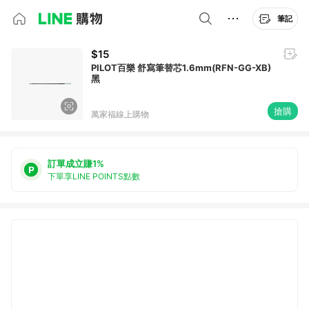
筆記
$15
PILOT百樂 舒寫筆替芯1.6mm(RFN-GG-XB)
黑
搶購
萬家福線上購物
訂單成立賺1%
下單享LINE POINTS點數