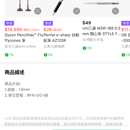
$49
降價
降價
降價
Uni三菱 M5R-189 0.5
$19,900
$26
$11
(降$2,000)
(降$9)
mm 開心筆 STYLE FIT
Dyson PencilVac™ Flu
Pentel e-sharp 自動
OB 
自動鉛筆筆芯 自動筆芯
台灣樂天市場
ffycones 筆
鉛筆 AZ125R
-20
開心筆用筆芯【APP滿
新光三越skm online
九乘九購物網
九乘
3%
額下單10%點數(單一帳
1%
2%
2
號最高1500點)】8/31
止
商品描述
商品介紹:
1.規格：1.6mm
2.替芯型號：RFN-GG-XB
LINE 購物是匯集購物情報與商品資訊的整合性平台，並依購物情報中的趨勢與
風格做合作網路商家的延伸商品推薦，商品資料更新會有時間差，請務必點擊
商品至各合作網路商家，確認現售價與購物條件，一切資訊以合作廠商網頁為