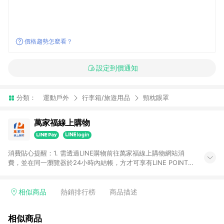
價格趨勢怎麼看？
設定到價通知
分類：
運動戶外
行李箱/旅遊用品
頸枕眼罩
萬家福線上購物
消費貼心提醒：1. 需透過LINE購物前往萬家福線上購物網站消
費，並在同一瀏覽器於24小時內結帳，方才可享有LINE POINTS
回饋資格。 2. 訂單確認後需選擇立刻結帳，若使用重新付款功能
將無法獲得點數回饋。 3. 點數將於廠商出貨後30天前後發送。
4. 不具回饋資格種類商品：電子禮券。 5. 回饋點數計算將排除訂
相似商品
熱銷排行榜
商品描述
單活動折扣(含折價券折扣)、紅利點數折抵(含OPENPOINT)、運
費等金額。 6. 康達盛通生活事業股份有限公司保留365天訂單記
相似商品
錄，相關問題請於保留時間內聯絡客服中心，並由康達盛通生活