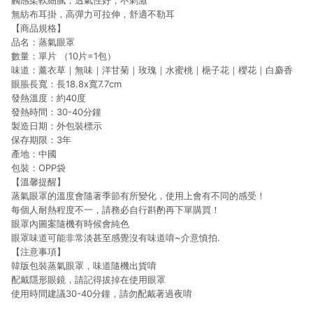
觸感柔軟細膩，透氣性好，不刺激
無紡布耳掛，高彈力可拉伸，舒適不勒耳
【商品規格】
品名：蒸氣眼罩
數量：單片 （10片=1包）
味道：薰衣草｜無味｜洋甘菊｜玫瑰｜水蜜桃｜梔子花｜櫻花｜白麝香
眼脹長寬：長18.8x寬7.7cm
發熱溫度：約40度
發熱時間：30-40分鐘
製造日期：外包裝標示
保存期限：3年
產地：中國
包裝：OPP袋
【溫馨提醒】
蒸氣眼罩的溫度會隨著季節有所變化，使用上會有不同的感受！
每個人耐熱程度不一，請務必自行斟酌再下單購買！
眼罩內圖案隨機有時候會純色
眼罩味道可能非常淡甚至感覺沒有味道唷~介意慎拍.
【注意事項】
韓版包裝蒸氣眼罩，味道隨機出貨唷
配戴隱形眼鏡，請記得拔掉在使用眼罩
使用時間建議30-40分鐘，請勿配戴著過夜唷