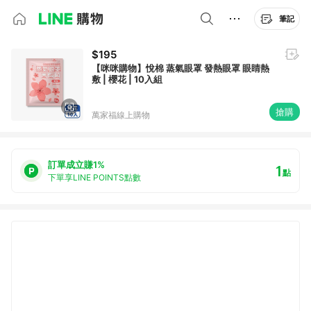
筆記
$195
【咪咪購物】悅棉 蒸氣眼罩 發熱眼罩 眼睛熱
敷 | 櫻花 | 10入組
搶購
萬家福線上購物
訂單成立賺1%
1
點
下單享LINE POINTS點數