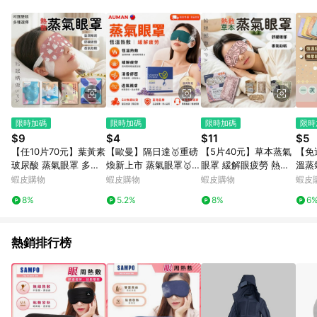
事業股份有限公司方進行訂單資格確認。 康達盛通線上購物希望
提供簡單、快速、輕鬆的購物流程及體驗，將不定期推出精選、
話題性或期間限定商品來滿足您的喜好。
限時加碼
限時加碼
限時加碼
限時
$9
$4
$11
$5
【任10片70元】葉黃素
【歐曼】隔日達🥇重磅
【5片40元】草本蒸氣
【免
玻尿酸 蒸氣眼罩 多種
煥新上市 蒸氣眼罩🥇舒
眼罩 緩解眼疲勞 熱敷
溫蒸
草本 一次性緩解眼疲勞
緩放鬆 居家按摩 熱敷
睡眠 枸杞 百合 菊花決
勞熱
蝦皮購物
蝦皮購物
蝦皮購物
蝦皮
熱敷 睡眠 艾草護眼罩
舒壓 柔軟透氣 舒緩眼
明子 眼罩
壓眼
8%
5.2%
8%
6
罩 舒眠眼罩 眼罩 溫熱
耳掛
眼罩
辦公
熱銷排行榜