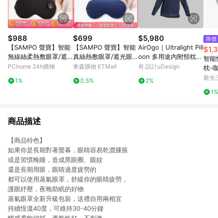
$988
$699
$5,980
降價
【SAMPO 聲寶】智能
【SAMPO 聲寶】智能
AirOgo｜Ultralight Pill
$1,
無線絲柔熱敷眼罩/遮
真絲熱敷眼罩/遮光眼
oon 多用途內附頸枕旅
智能
光眼罩/蒸氣眼罩 HQ-Z
罩/蒸氣眼罩(HQ-Z22Y
行外套 (女款) - 寂靜藍
PChome 24h購物
東森購物 ETMall
有.設計uDesign
枕-
24Y6L
1L)
新光三
1%
0.5%
2%
1
商品描述
【商品特色】
如果你是長期對著螢幕，眼睛容易乾澀腫脹
或是習慣晚睡，造成黑眼圈、眼紋
還是長期用眼，眼睛過度疲勞的
都可以使用蒸氣眼罩，舒緩你的眼睛疲勞，
護眼紓壓，夜晚助眠的好物
蒸氣眼罩全新升級包裝，送禮自用兩相宜
持續恆溫40度，可維持30-40分鐘