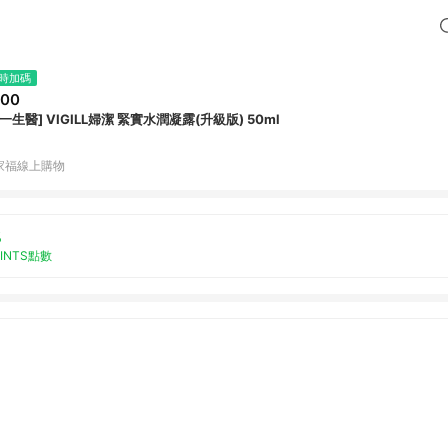
時加碼
500
[幸一生醫] VIGILL婦潔 緊實水潤凝露(升級版) 50ml
家福線上購物
%
OINTS點數