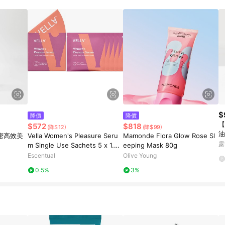
$
降價
降價
【
$572
$818
(降$12)
(降$99)
油
私密高效美
Vella Women's Pleasure Seru
Mamonde Flora Glow Rose Sl
露
m Single Use Sachets 5 x 1.5
eeping Mask 80g
ml
Escentual
Olive Young
0.5%
3%