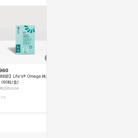
960
降價
歷史低價
88節】Life's® Omega 純素藻
$289
$314
(降$10)
(降$105
 (60粒/盒)
【Ruijia露奇亞】天然酵母B群
Lenz 然之
奇亞RUIJIA
+鋅(30粒/包)
香棒 40g (LZ
iQueen愛女人購物網
德蔻天然有機
0%
6%
3%