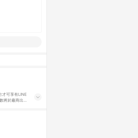
才可享有LINE
點數將於廠商出貨
折價券折扣)、紅
錄，相關問題請於保
物希望提供簡