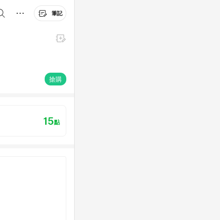
筆記
搶購
15
點