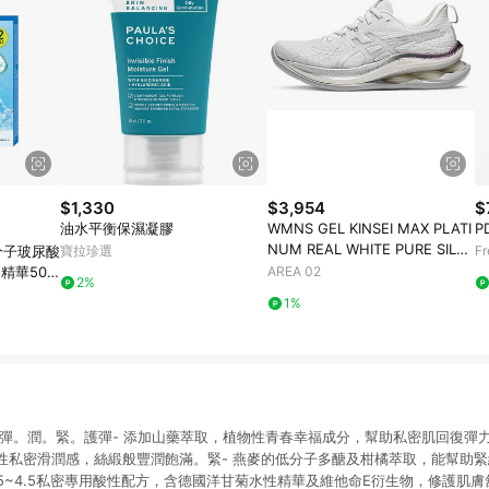
$1,330
$3,954
$
油水平衡保濕凝膠
WMNS GEL KINSEI MAX PLATI
P
NUM REAL WHITE PURE SILVE
微分子玻尿酸
寶拉珍選
F
R
精華50M
AREA 02
2%
1%
!彈。潤。緊。護彈- 添加山藥萃取，植物性青春幸福成分，幫助私密肌回復彈力
性私密滑潤感，絲緞般豐潤飽滿。緊- 燕麥的低分子多醣及柑橘萃取，能幫助
3.5~4.5私密專用酸性配方，含德國洋甘菊水性精華及維他命E衍生物，修護肌