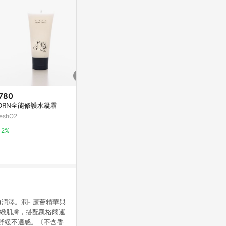
780
$6,480
$550
DRN全能修護水凝霜
[CARIN] KRISTEN S C1
DHC螺旋藻
reshO2
新光三越skm online
DHC官方直營
2%
1%
2%
潤澤。潤- 蘆薈精華與
緊緻肌膚，搭配凱格爾運
膚舒緩不適感。〔不含香