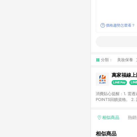
價格趨勢怎麼看？
分類：
美妝保養
萬家福線上
消費貼心提醒：1. 需
POINTS回饋資格。
後30天前後發送。 4
利點數折抵(含OPENP
留時間內聯絡客服中心
相似商品
熱銷
單、快速、輕鬆的購物
相似商品