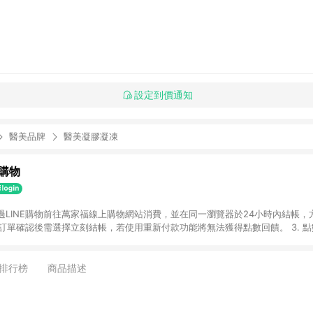
設定到價通知
醫美品牌
醫美凝膠凝凍
購物
透過LINE購物前往萬家福線上購物網站消費，並在同一瀏覽器於24小時內結帳，方
 2. 訂單確認後需選擇立刻結帳，若使用重新付款功能將無法獲得點數回饋。 3. 
. 不具回饋資格種類商品：電子禮券。 5. 回饋點數計算將排除訂單活動折扣(含
OINT)、運費等金額。 6. 康達盛通生活事業股份有限公司保留365天訂單記
，並由康達盛通生活事業股份有限公司方進行訂單資格確認。 康達盛通線上購
排行榜
商品描述
流程及體驗，將不定期推出精選、話題性或期間限定商品來滿足您的喜好。