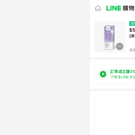
限
$
萬
訂單成立賺3
下單享LINE P