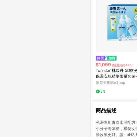
$1,099
(雙重省$441)
Torriden桃瑞丹 5D
保濕安瓶精華限量套裝-
L*2、凝霜20ML*1
康是美網購eShop
5%
商品描述
私密專用青春水潤配方
小分子海藻糖，模仿女
動效果更好。護- pH