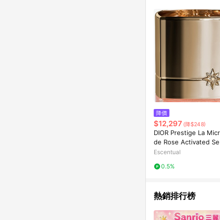
降價
$12,297
(降$248)
DIOR Prestige La Mic
de Rose Activated S
l
Escentual
0.5%
熱銷排行榜