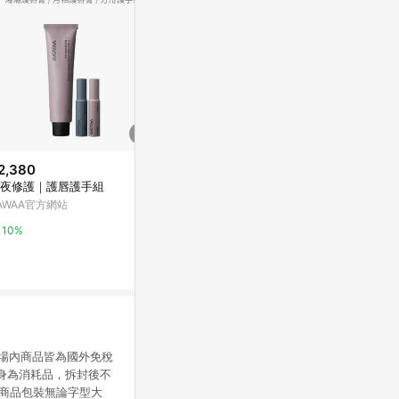
2,380
$990
歷史低價
夜修護｜護唇護手組
【資生堂國際櫃】MEN 男人極致
$342
(降$37)
防曬護唇膏 2g
AWAA官方網站
奈森克林 凡士
PChome 24h購物
草 90g (任選
10%
東森購物 ETMa
1%
0.5%
賣場內商品皆為國外免稅
本身為消耗品，拆封後不
.商品包裝無論字型大