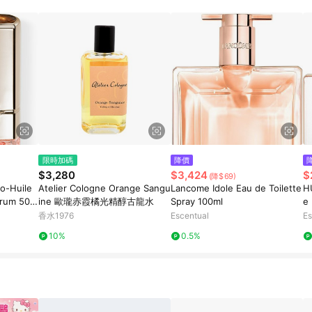
限時加碼
降價
$3,280
$3,424
$
(降$69)
ro-Huile
Atelier Cologne Orange Sangu
Lancome Idole Eau de Toilette
H
erum 50m
ine 歐瓏赤霞橘光精醇古龍水
Spray 100ml
e
香水1976
Escentual
Es
10%
0.5%