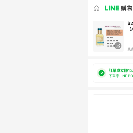
$2
【A
萬
訂單成立賺1%
下單享LINE P