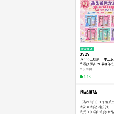
限時加碼
$329
Sanrio三麗鷗 日本正
手霜護唇膏 保濕組合禮
大耳狗Hello Kitty帕
蝦皮購物
禮
4.4%
商品描述
【購物須知】1.平輸
店及商店合法報關進口，
接受任何理由退貨(新