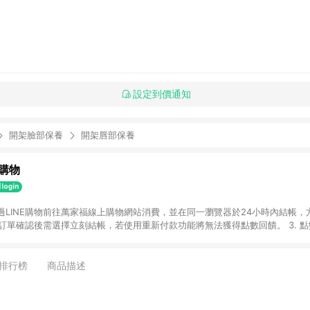
設定到價通知
開架臉部保養
開架唇部保養
購物
透過LINE購物前往萬家福線上購物網站消費，並在同一瀏覽器於24小時內結帳，方
 2. 訂單確認後需選擇立刻結帳，若使用重新付款功能將無法獲得點數回饋。 3. 
. 不具回饋資格種類商品：電子禮券。 5. 回饋點數計算將排除訂單活動折扣(含
OINT)、運費等金額。 6. 康達盛通生活事業股份有限公司保留365天訂單記
，並由康達盛通生活事業股份有限公司方進行訂單資格確認。 康達盛通線上購
排行榜
商品描述
流程及體驗，將不定期推出精選、話題性或期間限定商品來滿足您的喜好。