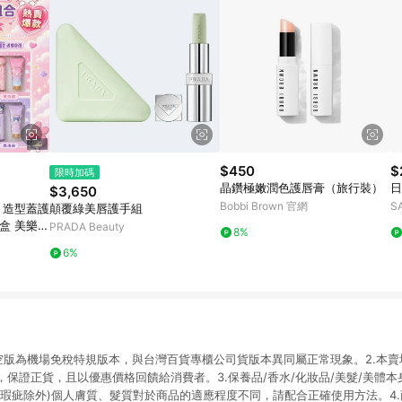
$450
$
限時加碼
晶鑽極嫩潤色護唇膏（旅行裝）
日
$3,650
Bobbi Brown 官網
S
版 造型蓋護
顛覆綠美唇護手組
盒 美樂蒂
PRADA Beauty
8%
恰狗 生日送
6%
航空版為機場免稅特規版本，與台灣百貨專櫃公司貨版本異同屬正常現象。2.本
保證正貨，且以優惠價格回饋給消費者。3.保養品/香水/化妝品/美髮/美體
品瑕疵除外)個人膚質、髮質對於商品的適應程度不同，請配合正確使用方法。4