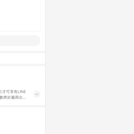
才可享有LINE
點數將於廠商出貨
折價券折扣)、紅
錄，相關問題請於保
物希望提供簡