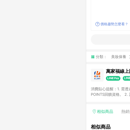
價格趨勢怎麼看？
分類：
美妝保養
萬家福線上
消費貼心提醒：1. 需
POINTS回饋資格。
後30天前後發送。 4
利點數折抵(含OPENP
留時間內聯絡客服中心
相似商品
熱銷
單、快速、輕鬆的購物
相似商品