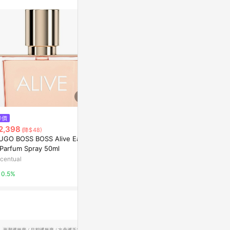
$199
降價
降價
NAILTONE
2,398
$2,385
(降$48)
(降$265)
花筒) (10mL)
UGO BOSS BOSS Alive Eau d
送到心坎禮💟for her 粉裸繆思淡
台灣樂天市場
 Parfum Spray 50ml
香精🎁花香琥珀香調🌸獅子座女
神生日快樂❤️【NARCISO RODRI
centual
ISSEY MIYAKE 三宅一生 - LINE禮
3%
GUEZ 香水禮物 七夕 情人節禮
物
0.5%
物