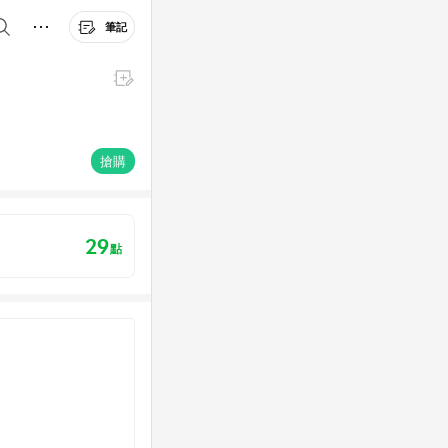
筆記
搶購
29
點