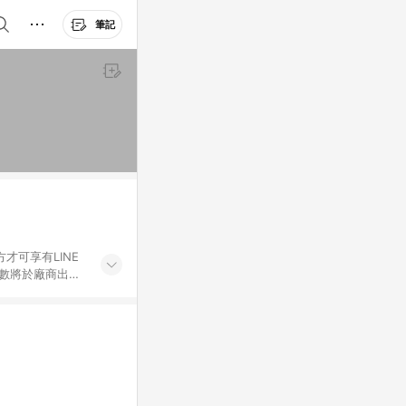
筆記
才可享有LINE
點數將於廠商出貨
折價券折扣)、紅
錄，相關問題請於保
物希望提供簡