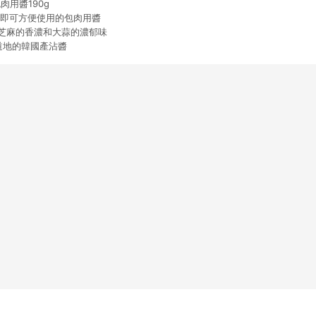
肉用醬190g
匙即可方便使用的包肉用醬
芝麻的香濃和大蒜的濃郁味
道地的韓國產沾醬