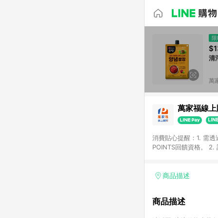
限
$1
清
萬
萬家福線上
消費貼心提醒：1. 需
POINTS回饋資格。
後30天前後發送。 4
利點數折抵(含OPENP
留時間內聯絡客服中心
商品描述
單、快速、輕鬆的購物
商品描述