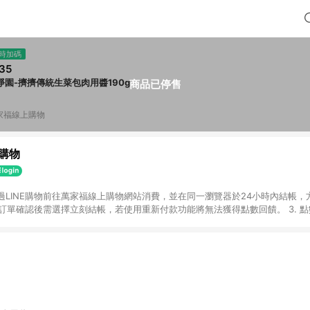
時加碼
35
淨園-擠擠傳統生菜包肉用醬190g
商品已停售
家福線上購物
購物
透過LINE購物前往萬家福線上購物網站消費，並在同一瀏覽器於24小時內結帳，方
 2. 訂單確認後需選擇立刻結帳，若使用重新付款功能將無法獲得點數回饋。 3. 
. 不具回饋資格種類商品：電子禮券。 5. 回饋點數計算將排除訂單活動折扣(含
OINT)、運費等金額。 6. 康達盛通生活事業股份有限公司保留365天訂單記
，並由康達盛通生活事業股份有限公司方進行訂單資格確認。 康達盛通線上購
流程及體驗，將不定期推出精選、話題性或期間限定商品來滿足您的喜好。