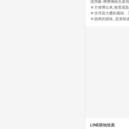
清淨園-擠擠傳統生菜包
☆方便擠出來,無需湯
☆含淳昌大醬的風味、
☆蘋果的甜味, 是美味
LINE購物推薦