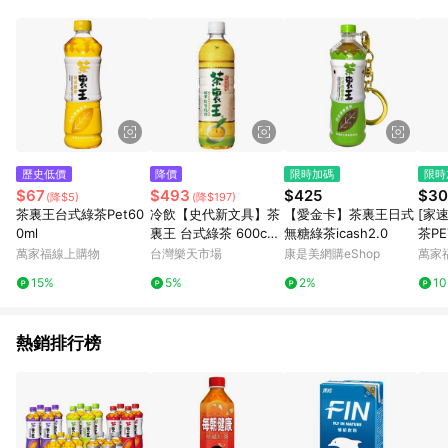
事業股份有限公司方進行訂單資格確認。 康達盛通線上購物希望
提供簡單、快速、輕鬆的購物流程及體驗，將不定期推出精選、
話題性或期間限定商品來滿足您的喜好。
歷史低價
降價
限時加碼
限時
$67
$493
$425
$30
(降$5)
(降$197)
茶裏王台式綠茶Pet60
冷飲【史代新文具】茶
【愛金卡】茶裏王日式
[家
0ml
裏王 台式綠茶 600cc
無糖綠茶icash2.0
茶PE
(24瓶/箱)
萬家福線上購物
台灣樂天市場
康是美網購eShop
萬家
15%
5%
2%
1
熱銷排行榜