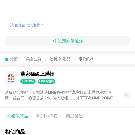
價格趨勢怎麼看？
設定到價通知
分類：
美食生鮮
飲料/沖泡品
即飲飲料
萬家福線上購物
消費貼心提醒：1. 需透過LINE購物前往萬家福線上購物網站消
費，並在同一瀏覽器於24小時內結帳，方才可享有LINE POINTS
回饋資格。 2. 訂單確認後需選擇立刻結帳，若使用重新付款功能
將無法獲得點數回饋。 3. 點數將於廠商出貨後30天前後發送。
4. 不具回饋資格種類商品：電子禮券。 5. 回饋點數計算將排除訂
相似商品
熱銷排行榜
商品描述
單活動折扣(含折價券折扣)、紅利點數折抵(含OPENPOINT)、運
費等金額。 6. 康達盛通生活事業股份有限公司保留365天訂單記
相似商品
錄，相關問題請於保留時間內聯絡客服中心，並由康達盛通生活