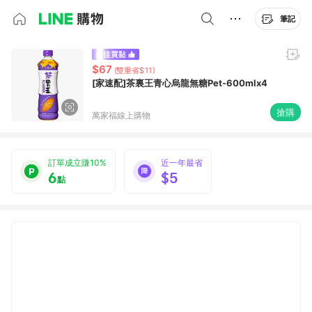
筆記
$67
(雙重省$11)
[家速配]茶裏王青心烏龍無糖Pet-600mlx4
搶購
萬家福線上購物
訂單成立賺10%
近一年最省
6
$5
點