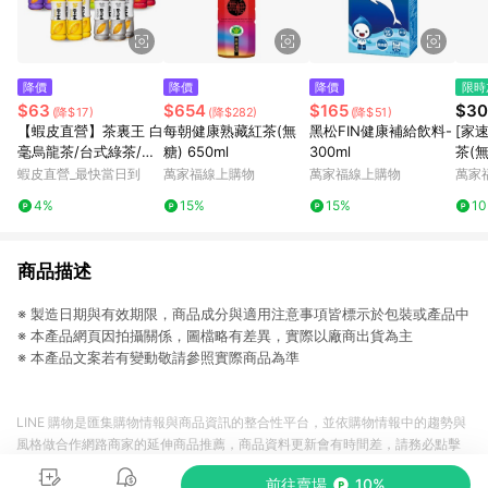
降價
降價
降價
限時
$63
$654
$165
$30
(降$17)
(降$282)
(降$51)
【蝦皮直營】茶裏王 白
每朝健康熟藏紅茶(無
黑松FIN健康補給飲料-
[家
毫烏龍茶/台式綠茶/英
糖) 650ml
300ml
茶(無
式紅茶/日式無糖綠茶/
蝦皮直營_最快當日到
萬家福線上購物
萬家福線上購物
萬家
青心烏龍茶 600mlx4
4%
15%
15%
1
入/組 飲料 綠茶
商品描述
※ 製造日期與有效期限，商品成分與適用注意事項皆標示於包裝或產品中
※ 本產品網頁因拍攝關係，圖檔略有差異，實際以廠商出貨為主
※ 本產品文案若有變動敬請參照實際商品為準
LINE 購物是匯集購物情報與商品資訊的整合性平台，並依購物情報中的趨勢與
風格做合作網路商家的延伸商品推薦，商品資料更新會有時間差，請務必點擊
商品至各合作網路商家，確認現售價與購物條件，一切資訊以合作廠商網頁為
前往賣場
10%
準。