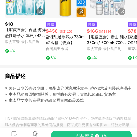
$18
降價
降價
降價
【蝦皮直營】台鹽 海洋
$456
$166
$78
(降$120)
(降$194)
鹼性離子水 單瓶 (420
舒味思通寧汽水330ml
【蝦皮直營】泰山 純水
[家
ml/600ml/850ml/150
蝦皮直營_最快當日到
x24/箱【愛買】
350ml/ 600ml/ 700m
OR
0ml) 鹼性水 礦泉水
l/ 1500ml/ 2000ml/箱
560
台灣樂天市場
蝦皮直營_最快當日到
萬家
4%
多款可選
3%
4%
1
商品描述
※ 製造日期與有效期限，商品成分與適用注意事項皆標示於包裝或產品中
※ 本產品網頁因拍攝關係，圖檔略有差異，實際以廠商出貨為主
※ 本產品文案若有變動敬請參照實際商品為準
LINE 購物是匯集購物情報與商品資訊的整合性平台，並依購物情報中的趨勢與
風格做合作網路商家的延伸商品推薦，商品資料更新會有時間差，請務必點擊
商品至各合作網路商家，確認現售價與購物條件，一切資訊以合作廠商網頁為
前往賣場
1%
準。