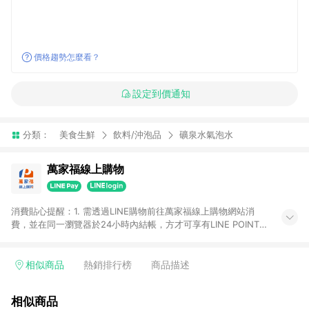
價格趨勢怎麼看？
設定到價通知
分類：
美食生鮮
飲料/沖泡品
礦泉水氣泡水
萬家福線上購物
消費貼心提醒：1. 需透過LINE購物前往萬家福線上購物網站消
費，並在同一瀏覽器於24小時內結帳，方才可享有LINE POINTS
回饋資格。 2. 訂單確認後需選擇立刻結帳，若使用重新付款功能
將無法獲得點數回饋。 3. 點數將於廠商出貨後30天前後發送。
4. 不具回饋資格種類商品：電子禮券。 5. 回饋點數計算將排除訂
相似商品
熱銷排行榜
商品描述
單活動折扣(含折價券折扣)、紅利點數折抵(含OPENPOINT)、運
費等金額。 6. 康達盛通生活事業股份有限公司保留365天訂單記
相似商品
錄，相關問題請於保留時間內聯絡客服中心，並由康達盛通生活