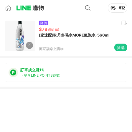
筆記
降價
$78
(降$18)
[家速配]味丹多喝水MORE氣泡水-560ml
搶購
萬家福線上購物
訂單成立賺1%
下單享LINE POINTS點數