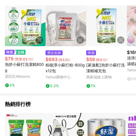
事業股份有限公司方進行訂單資格確認。 康達盛通線上購物希望
提供簡單、快速、輕鬆的購物流程及體驗，將不定期推出精選、
話題性或期間限定商品來滿足您的喜好。
$16
歷史低價
降價
清淨
$79
$693
$59
(雙重省$10)
(降$95)
(降$10)
漬噴霧
泡舒小蘇打洗潔精800
粉能淨小蘇打粉-800g
[家速配]泡舒小蘇打洗
g
Yah
x12包
潔精補充包
屈臣氏Watsons
Yahoo購物中心
萬家福線上購物
0
3%
0.3%
1%
熱銷排行榜