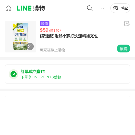
筆記
降價
$59
(降$10)
[家速配]泡舒小蘇打洗潔精補充包
搶購
萬家福線上購物
訂單成立賺1%
下單享LINE POINTS點數