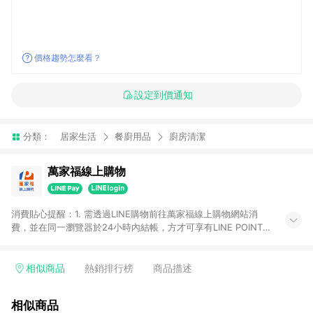
價格趨勢怎麼看？
設定到價通知
分類：
居家生活
餐廚用品
廚房清潔
萬家福線上購物
消費貼心提醒：1. 需透過LINE購物前往萬家福線上購物網站消
費，並在同一瀏覽器於24小時內結帳，方才可享有LINE POINTS
回饋資格。 2. 訂單確認後需選擇立刻結帳，若使用重新付款功能
將無法獲得點數回饋。 3. 點數將於廠商出貨後30天前後發送。
4. 不具回饋資格種類商品：電子禮券。 5. 回饋點數計算將排除訂
相似商品
熱銷排行榜
商品描述
單活動折扣(含折價券折扣)、紅利點數折抵(含OPENPOINT)、運
費等金額。 6. 康達盛通生活事業股份有限公司保留365天訂單記
相似商品
錄，相關問題請於保留時間內聯絡客服中心，並由康達盛通生活