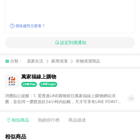
價格趨勢怎麼看？
設定到價通知
分類：
居家生活
家用清潔
衣物清潔用品
萬家福線上購物
消費貼心提醒：1. 需透過LINE購物前往萬家福線上購物網站消
費，並在同一瀏覽器於24小時內結帳，方才可享有LINE POINTS
回饋資格。 2. 訂單確認後需選擇立刻結帳，若使用重新付款功能
將無法獲得點數回饋。 3. 點數將於廠商出貨後30天前後發送。
4. 不具回饋資格種類商品：電子禮券。 5. 回饋點數計算將排除訂
相似商品
熱銷排行榜
商品描述
單活動折扣(含折價券折扣)、紅利點數折抵(含OPENPOINT)、運
費等金額。 6. 康達盛通生活事業股份有限公司保留365天訂單記
相似商品
錄，相關問題請於保留時間內聯絡客服中心，並由康達盛通生活