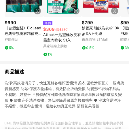
$690
$799
$99
降價
《台塑生醫》BioLead
妙管家 強效洗衣粉10K
【蝦
$369
(降$130)
經典香氛洗衣精補充包
g(3入)-免運
P&G 
Attack一匙靈極效洗衣
璀璨時光1.8kg(6包入)
Bol
神腦生活
東森購物 ETMall
蝦皮
霸室內晾衣 51入
202
萬家福線上購物
5%
0.5%
3
1%
商品描述
洗淨:高效溶污分子，快速瓦解各種頑固髒污 柔衣:柔軟滑順配方，親膚柔
觸新感受 防皺:保護衣物纖維，有效防止衣物受損 防變形*"衣物不糾結、
不易皺、好整平 ＊獨特配方可降低洗衣時衣物纖維摩擦以預防皺摺及變
形 ● 經由充分洗淨衣物，降低塵蟎過敏原之接觸機率 ● 泡沫容易沖淨
不殘留，徹底帶走髒污，還給衣物真正乾淨 清甜花果香氛
LINE 購物是匯集購物情報與商品資訊的整合性平台，並依購物情報中的趨勢與
風格做合作網路商家的延伸商品推薦，商品資料更新會有時間差，請務必點擊