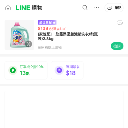
筆記
$139
(雙重省$31)
[家速配]一匙靈淨柔超濃縮洗衣精(瓶
裝)2.8kg
搶購
萬家福線上購物
訂單成立賺10%
近期最省
13
$18
點