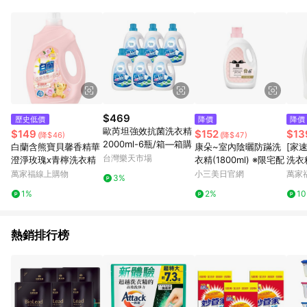
事業股份有限公司方進行訂單資格確認。 康達盛通線上購物希望
提供簡單、快速、輕鬆的購物流程及體驗，將不定期推出精選、
話題性或期間限定商品來滿足您的喜好。
$469
歷史低價
降價
降價
歐芮坦強效抗菌洗衣精
$149
$152
$13
(降$46)
(降$47)
2000ml-6瓶/箱—箱購
白蘭含熊寶貝馨香精華
康朵~室內陰曬防蹣洗
[家
台灣樂天市場
澄淨玫瑰x青檸洗衣精
衣精(1800ml) ※限宅配
洗衣精
萬家福線上購物
小三美日官網
萬家
3%
1%
2%
1
熱銷排行榜