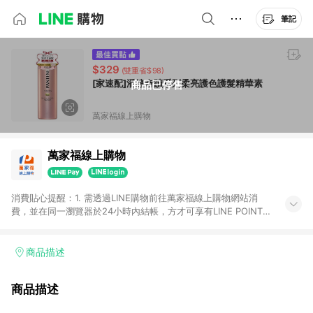
筆記
$329
(雙重省$98)
[家速配]潘婷奇蹟系列柔亮護色護髮精華素
商品已停售
萬家福線上購物
萬家福線上購物
消費貼心提醒：1. 需透過LINE購物前往萬家福線上購物網站消
費，並在同一瀏覽器於24小時內結帳，方才可享有LINE POINTS
回饋資格。 2. 訂單確認後需選擇立刻結帳，若使用重新付款功能
將無法獲得點數回饋。 3. 點數將於廠商出貨後30天前後發送。
4. 不具回饋資格種類商品：電子禮券。 5. 回饋點數計算將排除訂
商品描述
單活動折扣(含折價券折扣)、紅利點數折抵(含OPENPOINT)、運
費等金額。 6. 康達盛通生活事業股份有限公司保留365天訂單記
商品描述
錄，相關問題請於保留時間內聯絡客服中心，並由康達盛通生活
事業股份有限公司方進行訂單資格確認。 康達盛通線上購物希望