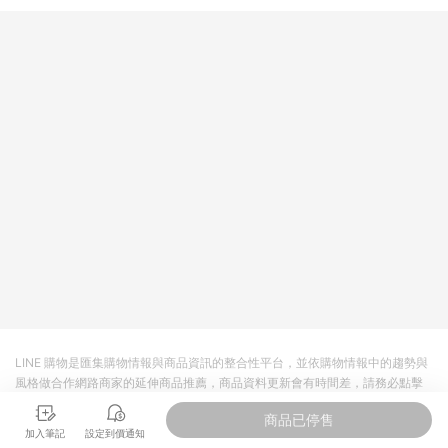
提供簡單、快速、輕鬆的購物流程及體驗，將不定期推出精選、
話題性或期間限定商品來滿足您的喜好。
LINE 購物是匯集購物情報與商品資訊的整合性平台，並依購物情報中的趨勢與
風格做合作網路商家的延伸商品推薦，商品資料更新會有時間差，請務必點擊
商品至各合作網路商家，確認現售價與購物條件，一切資訊以合作廠商網頁為
商品已停售
準。
加入筆記
設定到價通知