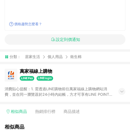
價格趨勢怎麼看？
設定到價通知
分類：
居家生活
個人用品
衛生棉
萬家福線上購物
消費貼心提醒：1. 需透過LINE購物前往萬家福線上購物網站消
費，並在同一瀏覽器於24小時內結帳，方才可享有LINE POINTS
回饋資格。 2. 訂單確認後需選擇立刻結帳，若使用重新付款功能
將無法獲得點數回饋。 3. 點數將於廠商出貨後30天前後發送。
4. 不具回饋資格種類商品：電子禮券。 5. 回饋點數計算將排除訂
相似商品
熱銷排行榜
商品描述
單活動折扣(含折價券折扣)、紅利點數折抵(含OPENPOINT)、運
費等金額。 6. 康達盛通生活事業股份有限公司保留365天訂單記
相似商品
錄，相關問題請於保留時間內聯絡客服中心，並由康達盛通生活