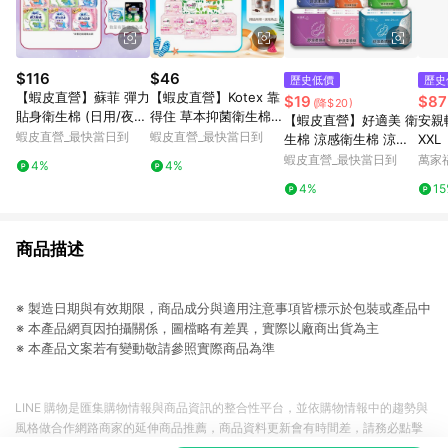
$116
$46
歷史低價
歷史
【蝦皮直營】蘇菲 彈力
【蝦皮直營】Kotex 靠
$19
$87
(降$20)
貼身衛生棉 (日用/夜
得住 草本抑菌衛生棉/
【蝦皮直營】好適美 衛
安親
用) 超薄 輕薄 衛生棉
草本抑菌加強版/好菌P
蝦皮直營_最快當日到
蝦皮直營_最快當日到
生棉 涼感衛生棉 涼感
XXL
防漏 草本抑菌 量少型
LUS+ 日用/夜用/護墊
護墊 日用 量少型護墊
蝦皮直營_最快當日到
萬家
4%
4%
乾爽新升級
超長加長 夜用衛生棉
4%
1
衛生巾 安睡褲 褲型 透
氣
商品描述
※ 製造日期與有效期限，商品成分與適用注意事項皆標示於包裝或產品中
※ 本產品網頁因拍攝關係，圖檔略有差異，實際以廠商出貨為主
※ 本產品文案若有變動敬請參照實際商品為準
LINE 購物是匯集購物情報與商品資訊的整合性平台，並依購物情報中的趨勢與
風格做合作網路商家的延伸商品推薦，商品資料更新會有時間差，請務必點擊
商品至各合作網路商家，確認現售價與購物條件，一切資訊以合作廠商網頁為