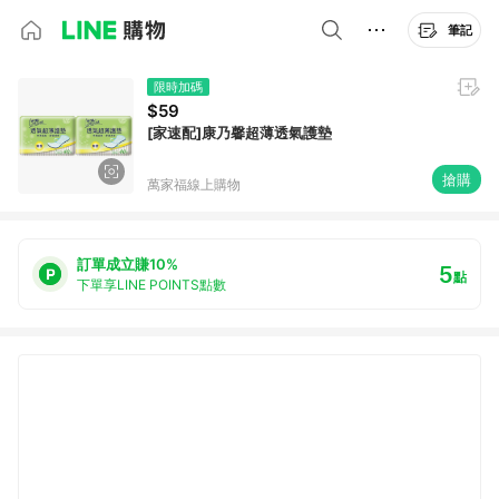
筆記
限時加碼
$59
[家速配]康乃馨超薄透氣護墊
搶購
萬家福線上購物
訂單成立賺10%
5
點
下單享LINE POINTS點數