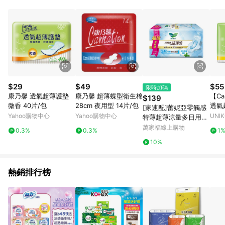
事業股份有限公司方進行訂單資格確認。 康達盛通線上購物希望
提供簡單、快速、輕鬆的購物流程及體驗，將不定期推出精選、
話題性或期間限定商品來滿足您的喜好。
$29
$49
$55
限時加碼
康乃馨 透氣超薄護墊
康乃馨 超薄蝶型衛生棉
【Ca
$139
微香 40片/包
28cm 夜用型 14片/包
透氣
[家速配]蕾妮亞零觸感
5cm
Yahoo購物中心
Yahoo購物中心
UNI
特薄超薄涼量多日用加
長型25cm-14PC
萬家福線上購物
0.3%
0.3%
1
10%
熱銷排行榜