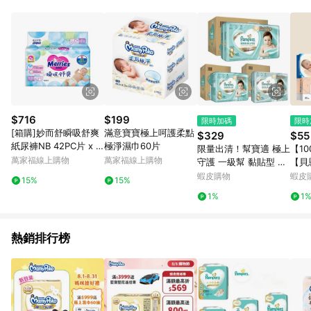
事業股份有限公司方進行訂單資格確認。 康達盛通線上購物希望
提供簡單、快速、輕鬆的購物流程及體驗，將不定期推出精選、
話題性或期間限定商品來滿足您的喜好。
$716
$199
限時加碼
限時
[箱購]妙而舒瞬吸舒爽
滿意寶寶極上呵護柔點
$329
$55
紙尿褲NB 42PC片 x 4
極淨濕巾60片
限量出清！幫寶適 極上
【1
PC包
萬家福線上購物
萬家福線上購物
守護 一級幫 黏貼型 拉
【貝
拉褲 褲型 M L L+ XL X
UNI
蝦皮購物
蝦皮
15%
15%
XL #丹丹悅生活
可沖
1%
1
多品
熱銷排行榜