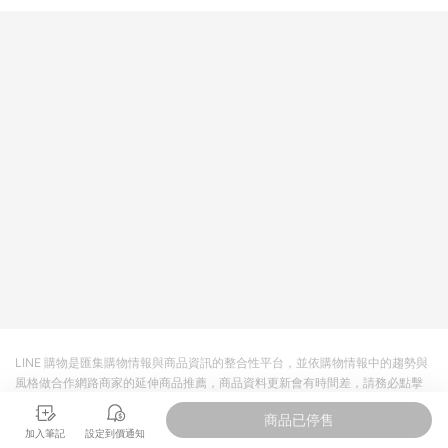
提供簡單、快速、輕鬆的購物流程及體驗，將不定期推出精選、
話題性或期間限定商品來滿足您的喜好。
LINE 購物是匯集購物情報與商品資訊的整合性平台，並依購物情報中的趨勢與
風格做合作網路商家的延伸商品推薦，商品資料更新會有時間差，請務必點擊
商品至各合作網路商家，確認現售價與購物條件，一切資訊以合作廠商網頁為
商品已停售
準。
加入筆記
設定到價通知