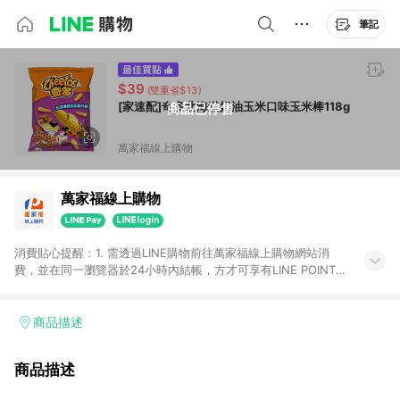
筆記
$39
(雙重省$13)
[家速配]奇多北海道奶油玉米口味玉米棒118g
商品已停售
萬家福線上購物
萬家福線上購物
消費貼心提醒：1. 需透過LINE購物前往萬家福線上購物網站消
費，並在同一瀏覽器於24小時內結帳，方才可享有LINE POINTS
回饋資格。 2. 訂單確認後需選擇立刻結帳，若使用重新付款功能
將無法獲得點數回饋。 3. 點數將於廠商出貨後30天前後發送。
4. 不具回饋資格種類商品：電子禮券。 5. 回饋點數計算將排除訂
商品描述
單活動折扣(含折價券折扣)、紅利點數折抵(含OPENPOINT)、運
費等金額。 6. 康達盛通生活事業股份有限公司保留365天訂單記
商品描述
錄，相關問題請於保留時間內聯絡客服中心，並由康達盛通生活
事業股份有限公司方進行訂單資格確認。 康達盛通線上購物希望