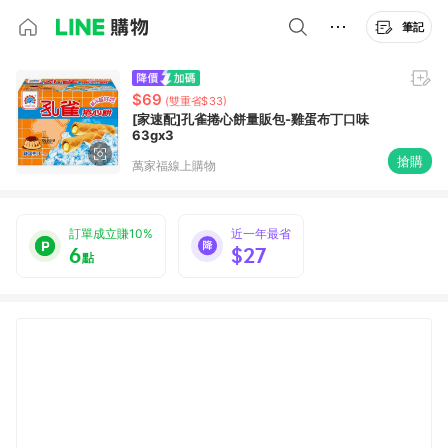
筆記
$69
(雙重省$33)
[家速配]孔雀捲心餅量販包-雞蛋布丁口味
63gx3
搶購
萬家福線上購物
訂單成立賺10%
近一年最省
6
$27
點