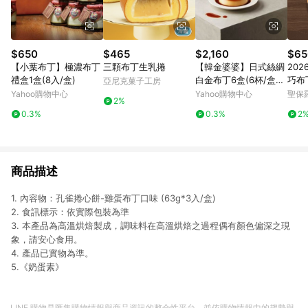
$650
$465
$2,160
$65
【小葉布丁】極濃布丁
三顆布丁生乳捲
【韓金婆婆】日式絲綢
202
禮盒1盒(8入/盒)
白金布丁6盒(6杯/盒，
巧布
亞尼克菓子工房
135g/杯)
Yahoo購物中心
Yahoo購物中心
聖保
2%
0.3%
0.3%
2
商品描述
1. 內容物：孔雀捲心餅-雞蛋布丁口味 (63g*3入/盒)
2. 食訊標示：依實際包裝為準
3. 本產品為高溫烘焙製成，調味料在高溫烘焙之過程偶有顏色偏深之現
象，請安心食用。
4. 產品已實物為準。
5.《奶蛋素》
LINE 購物是匯集購物情報與商品資訊的整合性平台，並依購物情報中的趨勢與