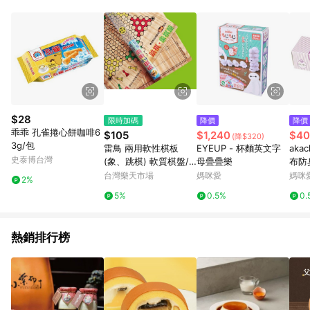
事業股份有限公司方進行訂單資格確認。 康達盛通線上購物希望
提供簡單、快速、輕鬆的購物流程及體驗，將不定期推出精選、
話題性或期間限定商品來滿足您的喜好。
$28
限時加碼
降價
降價
乖乖 孔雀捲心餅咖啡6
$105
$1,240
$40
(降$320)
3g/包
雷鳥 兩用軟性棋板
EYEUP - 杯麵英文字
akac
史泰博台灣
(象、跳棋) 軟質棋盤/
母疊疊樂
布防臭
片 LT-233【APP滿額
張-
台灣樂天市場
媽咪愛
媽咪
2%
下單10%點數(單一帳號
5%
0.5%
0.
最高1500點)】8/31止
熱銷排行榜