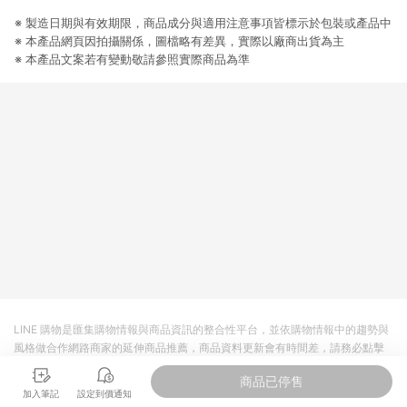
提供簡單、快速、輕鬆的購物流程及體驗，將不定期推出精選、
話題性或期間限定商品來滿足您的喜好。
※ 製造日期與有效期限，商品成分與適用注意事項皆標示於包裝或產品中
※ 本產品網頁因拍攝關係，圖檔略有差異，實際以廠商出貨為主
※ 本產品文案若有變動敬請參照實際商品為準
LINE 購物是匯集購物情報與商品資訊的整合性平台，並依購物情報中的趨勢與
風格做合作網路商家的延伸商品推薦，商品資料更新會有時間差，請務必點擊
商品至各合作網路商家，確認現售價與購物條件，一切資訊以合作廠商網頁為
商品已停售
準。
加入筆記
設定到價通知