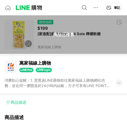
筆記
限時加碼
$199
[家速配]義大利Perle di Sole 檸檬軟糖
商品已停售
萬家福線上購物
萬家福線上購物
消費貼心提醒：1. 需透過LINE購物前往萬家福線上購物網站消
費，並在同一瀏覽器於24小時內結帳，方才可享有LINE POINTS
回饋資格。 2. 訂單確認後需選擇立刻結帳，若使用重新付款功能
將無法獲得點數回饋。 3. 點數將於廠商出貨後30天前後發送。
4. 不具回饋資格種類商品：電子禮券。 5. 回饋點數計算將排除訂
商品描述
單活動折扣(含折價券折扣)、紅利點數折抵(含OPENPOINT)、運
費等金額。 6. 康達盛通生活事業股份有限公司保留365天訂單記
商品描述
錄，相關問題請於保留時間內聯絡客服中心，並由康達盛通生活
事業股份有限公司方進行訂單資格確認。 康達盛通線上購物希望