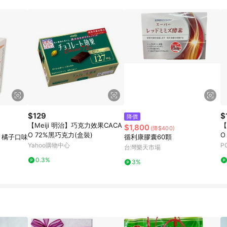
$129
$
降價
【Meiji 明治】巧克力效果CACA
【
$1,800
(降$400)
O 72%黑巧克力(盒裝)
O
 橘子口味
循利康膠囊60顆
Yahoo購物中心
P
台灣樂天市場
0.3%
3%