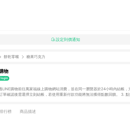
設定到價通知
餅乾零嘴
糖果巧克力
購物
透過LINE購物前往萬家福線上購物網站消費，並在同一瀏覽器於24小時內結帳，方
 2. 訂單確認後需選擇立刻結帳，若使用重新付款功能將無法獲得點數回饋。 3. 
. 不具回饋資格種類商品：電子禮券。 5. 回饋點數計算將排除訂單活動折扣(含
OINT)、運費等金額。 6. 康達盛通生活事業股份有限公司保留365天訂單記
，並由康達盛通生活事業股份有限公司方進行訂單資格確認。 康達盛通線上購
排行榜
商品描述
流程及體驗，將不定期推出精選、話題性或期間限定商品來滿足您的喜好。