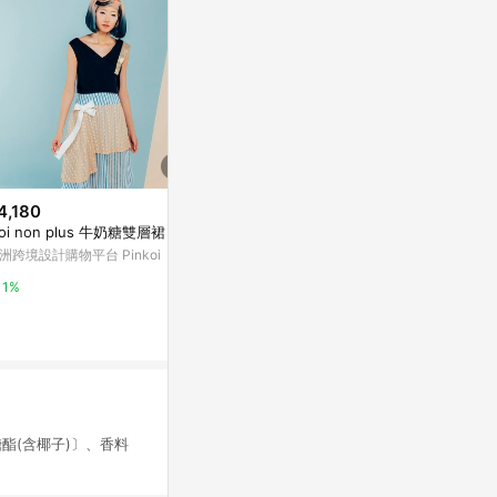
4,180
$164
$147
oi non plus 牛奶糖雙層裙
金門【天工貢糖】 養生黑金貢糖
歐維氏92醇黑
(12入) 純素
洲跨境設計購物平台 Pinkoi
萬家福線上購
PChome 24h購物
1%
15%
1%
酯(含椰子)〕、香料