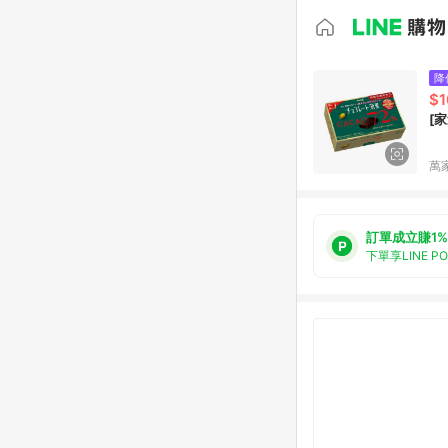
降
$1
[
萬
訂單成立賺1%
下單享LINE P