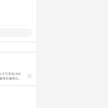
才可享有LINE
點數將於廠商出貨
折價券折扣)、紅
錄，相關問題請於保
物希望提供簡