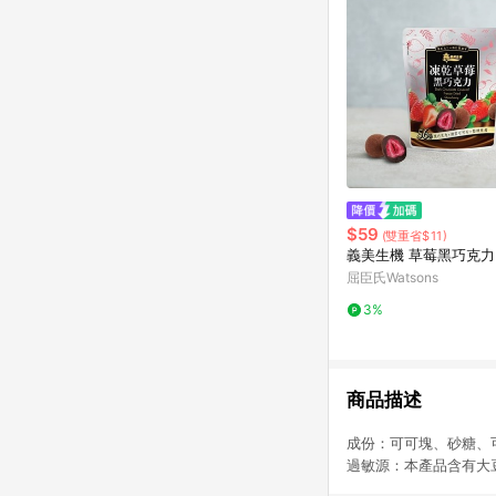
$59
(雙重省$11)
義美生機 草莓黑巧克力
屈臣氏Watsons
3%
商品描述
成份：可可塊、砂糖、
過敏源：本產品含有大