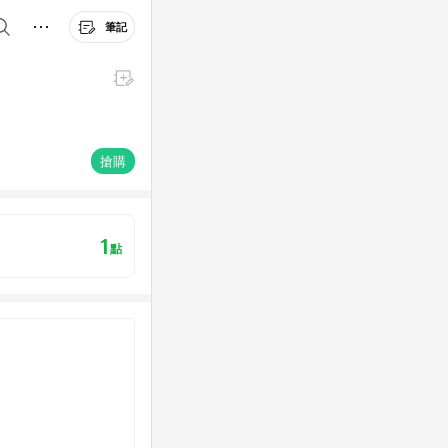
筆記
搶購
1
點