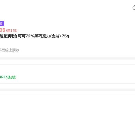
價
06
(降$19)
家速配]明治 可可72％黑巧克力(盒裝) 75g
家福線上購物
OINTS點數