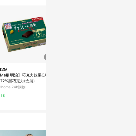
129
$801
$500
Meiji 明治】巧克力效果CACA
DEO・BAG 防漏除臭袋補充裝(9
OB-200A 0
 72%黑巧克力(盒裝)
0片裝) - 薄款L碼
-黑/藍/紅
Chome 24h購物
亞洲跨境設計購物平台 Pinkoi
Yahoo購物中
1%
1%
0%