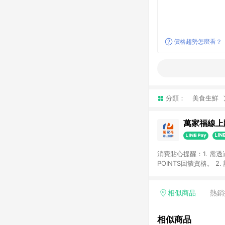
價格趨勢怎麼看？
分類：
美食生鮮
萬家福線上
消費貼心提醒：1. 需
POINTS回饋資格。
後30天前後發送。 4
利點數折抵(含OPENP
留時間內聯絡客服中心
相似商品
熱銷
單、快速、輕鬆的購物
相似商品