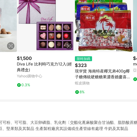
$1,500
$
限時加碼
Diva Life 比利時巧克力12入(經
m
$323
典禮盒)
亞
現💯貨 海南特産椰兄弟400g椰
Yahoo購物中心
子糖傳統硬糖糖果濃香婚慶喜糖
年貨零食 Y0QQ
蝦皮購物
0.3%
8%
可可粉、可可脂、大豆卵磷脂、乳化劑〔交酯化蓖麻酸聚合甘油酯、脂肪酸蔗糖
豆、堅果類及其製品 生產製程廠房其設備或生產管線有處理 牛奶及其製品