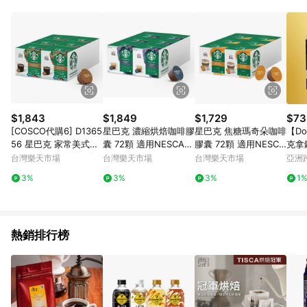
事業股份有限公司方進行訂單資格確認。 康達盛通線上購物希望
提供簡單、快速、輕鬆的購物流程及體驗，將不定期推出精選、
話題性或期間限定商品來滿足您的喜好。
$1,843
$1,849
$1,729
$73
[COSCO代購6] D1365
星巴克 濃縮烘焙咖啡膠
星巴克 焦糖瑪奇朵咖啡
【Do
56 星巴克 家常美式咖
囊 72顆 適用NESCAF
膠囊 72顆 適用NESCA
克拿
啡膠囊 72顆 適用NES
E Dolce Gusto機器
FE Dolce Gusto機器
順奶
台灣樂天市場
台灣樂天市場
台灣樂天市場
亞洲
CAFE Dolce Gusto機
Pinko
3%
3%
3%
1
器
熱銷排行榜