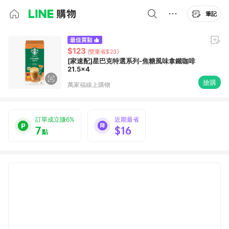
筆記
$123
(雙重省$23)
[家速配]星巴克特選系列-焦糖風味拿鐵咖啡
21.5x4
搶購
萬家福線上購物
訂單成立賺6%
近期最省
7
$16
點