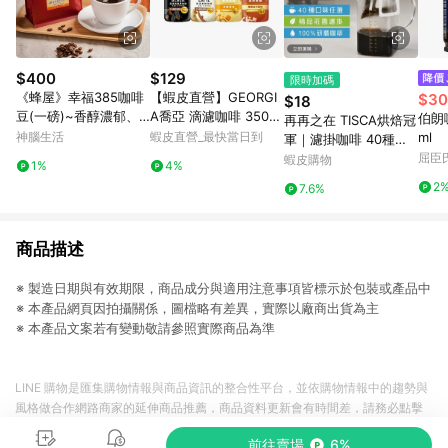
$400
$129
限時加碼
《蜂屋》幸福385咖啡
【蝦皮直營】GEORGI
$30
$18
豆(一磅)~香醇濃郁、
A喬亞 滴濾咖啡 350ml
伯朗
再再之在 TISCA烘焙冠
柔滑順口、口感極佳
x4入組 無糖黑咖啡/拿
神腦生活
蝦皮直營_最快當日到
ml
軍｜濾掛咖啡 40種口
鐵/焦糖/榛果白巧克力
味任選 精品莊園濾掛
屈臣氏
蝦皮購物
1%
4%
咖啡 黑咖啡
耳掛咖啡 耳掛式咖啡
2
7.6%
濾掛式咖啡 咖啡包 黑
咖啡
商品描述
※ 製造日期與有效期限，商品成分與適用注意事項皆標示於包裝或產品中
※ 本產品網頁因拍攝關係，圖檔略有差異，實際以廠商出貨為主
※ 本產品文案若有變動敬請參照實際商品為準
LINE 購物是匯集購物情報與商品資訊的整合性平台，並依購物情報中的趨勢與
風格做合作網路商家的延伸商品推薦，商品資料更新會有時間差，請務必點擊
商品至各合作網路商家，確認現售價與購物條件，一切資訊以合作廠商網頁為
前往賣場
6%
準。