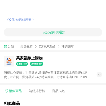
價格趨勢怎麼看？
設定到價通知
分類：
美食生鮮
飲料/沖泡品
沖調咖啡
萬家福線上購物
消費貼心提醒：1. 需透過LINE購物前往萬家福線上購物網站消
費，並在同一瀏覽器於24小時內結帳，方才可享有LINE POINTS
回饋資格。 2. 訂單確認後需選擇立刻結帳，若使用重新付款功能
將無法獲得點數回饋。 3. 點數將於廠商出貨後30天前後發送。
4. 不具回饋資格種類商品：電子禮券。 5. 回饋點數計算將排除訂
相似商品
熱銷排行榜
商品描述
單活動折扣(含折價券折扣)、紅利點數折抵(含OPENPOINT)、運
費等金額。 6. 康達盛通生活事業股份有限公司保留365天訂單記
相似商品
錄，相關問題請於保留時間內聯絡客服中心，並由康達盛通生活