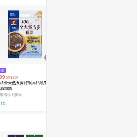
$200
降價
降價
[家速配]歐特
99
$99
(降$30)
(降$51)
乾100g
格全天然五麥好眠高鈣黑芝麻
[家速配]桂格全天然五麥-山藥白
萬家福線上購
添加糖
芝麻29.5x10
家福線上購物
萬家福線上購物
1%
1%
1%