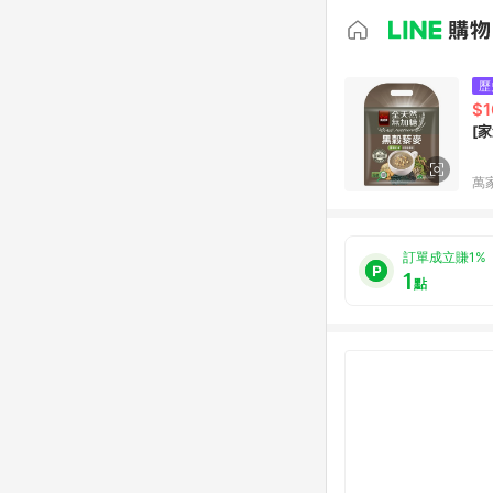
歷
$1
[
萬
訂單成立賺1%
1
點