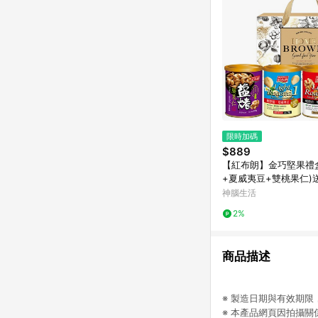
限時加碼
$889
【紅布朗】金巧堅果禮
+夏威夷豆+雙桃果仁)
年節/春節/過年/新年/
神腦生活
2%
商品描述
※ 製造日期與有效期
※ 本產品網頁因拍攝