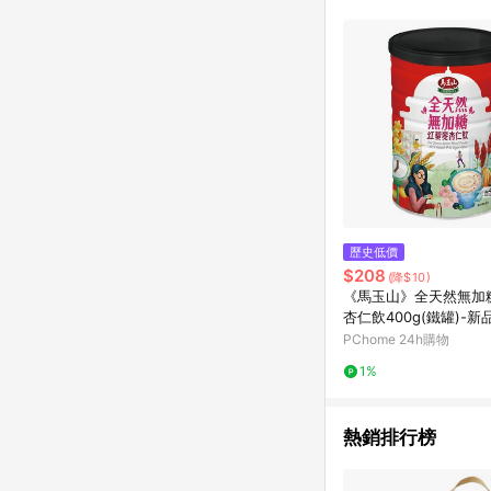
歷史低價
$208
(降$10)
《馬玉山》全天然無加
杏仁飲400g(鐵罐)-新
PChome 24h購物
1%
熱銷排行榜