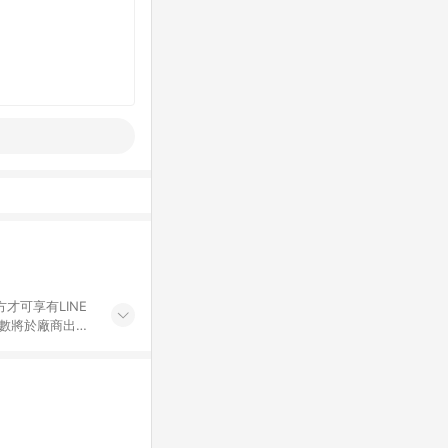
才可享有LINE
點數將於廠商出貨
折價券折扣)、紅
錄，相關問題請於保
物希望提供簡