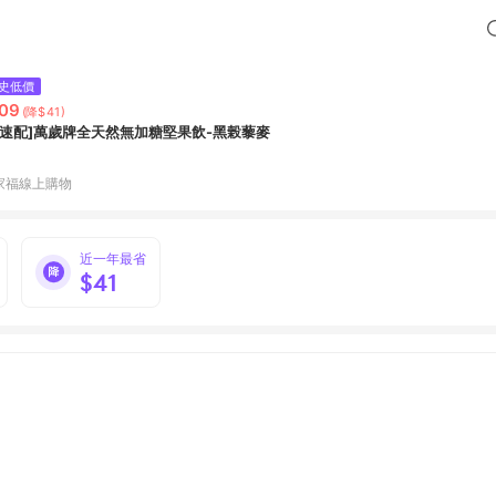
史低價
09
(降$41)
家速配]萬歲牌全天然無加糖堅果飲-黑榖藜麥
家福線上購物
近一年最省
$41