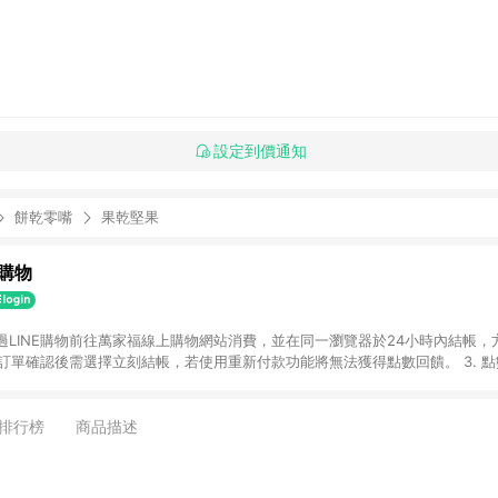
設定到價通知
餅乾零嘴
果乾堅果
購物
透過LINE購物前往萬家福線上購物網站消費，並在同一瀏覽器於24小時內結帳，方
 2. 訂單確認後需選擇立刻結帳，若使用重新付款功能將無法獲得點數回饋。 3. 
. 不具回饋資格種類商品：電子禮券。 5. 回饋點數計算將排除訂單活動折扣(含
OINT)、運費等金額。 6. 康達盛通生活事業股份有限公司保留365天訂單記
，並由康達盛通生活事業股份有限公司方進行訂單資格確認。 康達盛通線上購
排行榜
商品描述
流程及體驗，將不定期推出精選、話題性或期間限定商品來滿足您的喜好。