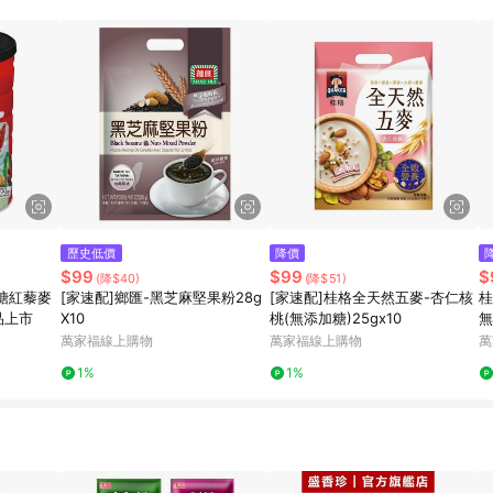
歷史低價
降價
$99
$99
$
(降$40)
(降$51)
糖紅藜麥
[家速配]鄉匯-黑芝麻堅果粉28g
[家速配]桂格全天然五麥-杏仁核
桂
品上市
X10
桃(無添加糖)25gx10
無
萬家福線上購物
萬家福線上購物
萬
1%
1%