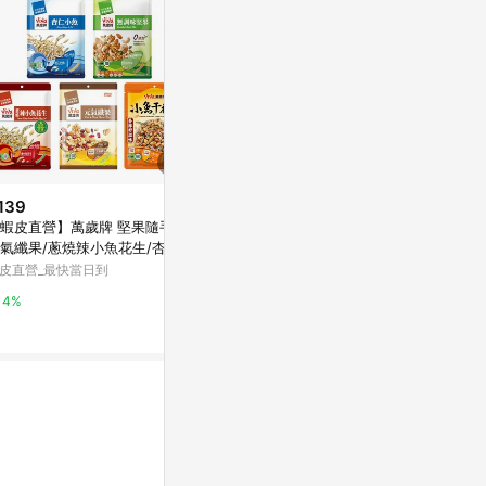
139
歷史低價
降價
蝦皮直營】萬歲牌 堅果隨手包
$589
$439
(降$110)
(降$89)
氣纖果/蔥燒辣小魚花生/杏仁
萬歲牌 繁花盛開綜合堅果禮盒
[家速配]【限量
魚/無調味堅果/椒麻風味小魚
皮直營_最快當日到
(原味珍珠開心果+鹽之花綜合果
每日堅果35gx
花生
加贈什穀杏仁堅果飲)
Yahoo購物中心
萬家福線上購
4%
0.3%
1%