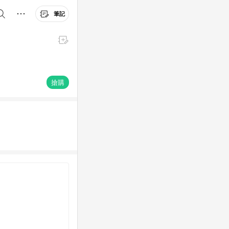
筆記
搶購