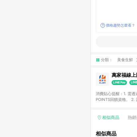
價格趨勢怎麼看？
分類：
美食生鮮
萬家福線上
消費貼心提醒：1. 需
POINTS回饋資格。
後30天前後發送。 4
利點數折抵(含OPENP
留時間內聯絡客服中心
相似商品
熱銷
單、快速、輕鬆的購物
相似商品