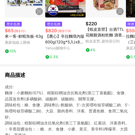
$220
歷史低價
歷史低價
降價
【蝦皮直營】台酒TTL
$65
$820
$55
(降$10)
(降$179)
花雕雞酒粕乾麵 酒香炸
來一客-鮮蝦魚板-63g
【農心】辛拉麵境內版
拉麵
醬風味
蝦皮直營_最快當日到
600g(120g*5入)x8袋/
（三
萬家福線上購物
組(即期特惠)
Yahoo購物中心
康是美
4%
15%
0.3%
0.
商品描述
成分:
麵身：小麥麵粉(67%)、精製棕櫚油含抗氧化劑(第三丁基氫醌)、食鹽、
品質改良劑(多磷酸鈉、碳酸鉀、碳酸鈉)、關華豆膠。
調味粉包：糖、食鹽、調味劑(L-麩酸鈉、5'-次黃嘌呤核苷磷酸二鈉、5'-
鳥嘌呤核苷磷酸二鈉)、大蒜、雞肉香料、洋蔥、普通焦糖、食用二氧化
矽。
調味油包：精製棕櫚油含抗氧化劑(第三丁基氫醌)、紅蔥頭、洋蔥香料。
﹝辛香甜醬油包﹞：糖、水、食鹽、小麥、黃豆、香辛料(檸檬草、大茴