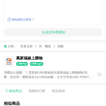
價格趨勢怎麼看？
設定到價通知
分類：
美食生鮮
米、麵食
泡麵
萬家福線上購物
消費貼心提醒：1. 需透過LINE購物前往萬家福線上購物網站消
費，並在同一瀏覽器於24小時內結帳，方才可享有LINE POINTS
回饋資格。 2. 訂單確認後需選擇立刻結帳，若使用重新付款功能
將無法獲得點數回饋。 3. 點數將於廠商出貨後30天前後發送。
4. 不具回饋資格種類商品：電子禮券。 5. 回饋點數計算將排除訂
相似商品
熱銷排行榜
商品描述
單活動折扣(含折價券折扣)、紅利點數折抵(含OPENPOINT)、運
費等金額。 6. 康達盛通生活事業股份有限公司保留365天訂單記
相似商品
錄，相關問題請於保留時間內聯絡客服中心，並由康達盛通生活