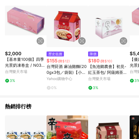
事業股份有限公司方進行訂單資格確認。 康達盛通線上購物希望
提供簡單、快速、輕鬆的購物流程及體驗，將不定期推出精選、
話題性或期間限定商品來滿足您的喜好。
$2,000
$5,
歷史低價
降價
【基本量100個】四季
【優
$155
$180
(降$12)
(降$10)
光景奶凍卷盒 / N0300
光景奶
台灣菸酒 麻油雞麵(20
【魚池鄉農會】初見-
3
3
台灣樂天市場
台灣
0gx3包／袋裝)【小三
紅玉茶包/ 阿薩姆茶包
美日】D109274 湯麵
(2公克x20包入)
Yahoo購物中心
台灣樂天市場
3%
3
宵夜 颱風 台酒 暖 ※禁
0%
3%
空運
熱銷排行榜