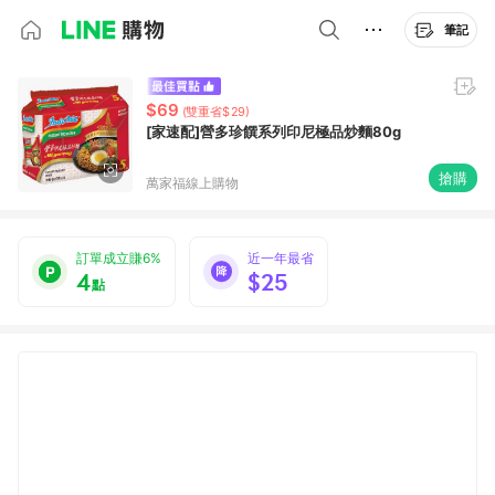
筆記
$69
(雙重省$29)
[家速配]營多珍饌系列印尼極品炒麵80g
搶購
萬家福線上購物
訂單成立賺6%
近一年最省
4
$25
點