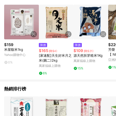
事業股份有限公司方進行訂單資格確認。 康達盛通線上購物希望
提供簡單、快速、輕鬆的購物流程及體驗，將不定期推出精選、
話題性或期間限定商品來滿足您的喜好。
$159
$22
降價
降價
米屋馥米1kg
芳榮
$165
$109
(降$4)
(降$21)
【 
Yahoo購物中心
[家速配]天生好米月之
源天然胚芽糙米1Kg
亞洲
米(圓二)2kg
萬家福線上購物
0%
Pinko
萬家福線上購物
1
15%
6%
熱銷排行榜