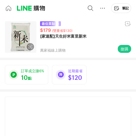
筆記
$179
(雙重省$130)
[家速配]天生好米富里新米
搶購
萬家福線上購物
訂單成立賺6%
近期最省
10
$120
點