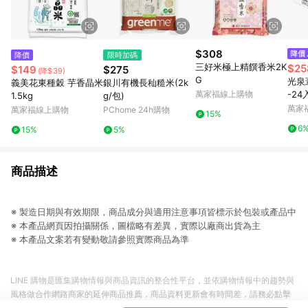
$308
降價
限時加碼
三好米極上精饌香米2K
$25
$149
$275
(降$39)
G
光泉
義美花東種穀 芋香晶米
銀川有機長秈糙米(2k
萬家福線上購物
-24
1.5kg
g/包)
萬家
萬家福線上購物
PChome 24h購物
15%
6
15%
5%
商品描述
※ 製造日期與有效期限，商品成分與適用注意事項皆標示於包裝或產品中
※ 本產品網頁因拍攝關係，圖檔略有差異，實際以廠商出貨為主
※ 本產品文案若有變動敬請參照實際商品為準
LINE 購物是匯集購物情報與商品資訊的整合性平台，並依購物情報中的趨勢與
風格做合作網路商家的延伸商品推薦，商品資料更新會有時間差，請務必點擊
商品至各合作網路商家，確認現售價與購物條件，一切資訊以合作廠商網頁為