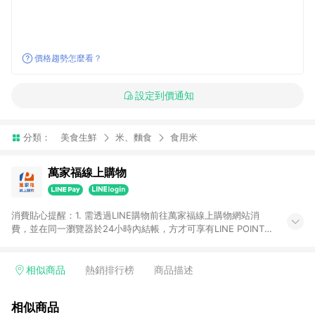
價格趨勢怎麼看？
設定到價通知
分類：
美食生鮮
米、麵食
食用米
萬家福線上購物
消費貼心提醒：1. 需透過LINE購物前往萬家福線上購物網站消
費，並在同一瀏覽器於24小時內結帳，方才可享有LINE POINTS
回饋資格。 2. 訂單確認後需選擇立刻結帳，若使用重新付款功能
將無法獲得點數回饋。 3. 點數將於廠商出貨後30天前後發送。
4. 不具回饋資格種類商品：電子禮券。 5. 回饋點數計算將排除訂
相似商品
熱銷排行榜
商品描述
單活動折扣(含折價券折扣)、紅利點數折抵(含OPENPOINT)、運
費等金額。 6. 康達盛通生活事業股份有限公司保留365天訂單記
相似商品
錄，相關問題請於保留時間內聯絡客服中心，並由康達盛通生活