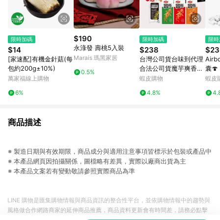
$190
限時加碼
限時加碼
限時
永淥發 壽桃5入裝
$14
$238
$23
Marais 瑪黑家居
[家速配]有機金針菇(每
台灣公司貨台味到代理
Ai
包約200g±10%)
合法公司貨魔芋爽香
囊
0.5%
辣/麻辣/酸辣泡椒素毛
劑，6
萬家福線上購物
蝦皮購物
蝦皮
肚360g1盒20入風吃海
6%
4.8%
4.
帶400G1盒20入
商品描述
※ 製造日期與有效期限，商品成分與適用注意事項皆標示於包裝或產品中
※ 本產品網頁因拍攝關係，圖檔略有差異，實際以廠商出貨為主
※ 本產品文案若有變動敬請參照實際商品為準
LINE 購物是匯集購物情報與商品資訊的整合性平台，並依購物情報中的趨勢與
風格做合作網路商家的延伸商品推薦，商品資料更新會有時間差，請務必點擊
商品至各合作網路商家，確認現售價與購物條件，一切資訊以合作廠商網頁為