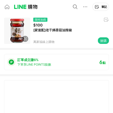
筆記
限時加碼
$100
[家速配]老干媽香菇油辣椒
搶購
萬家福線上購物
訂單成立賺6%
6
點
下單享LINE POINTS點數