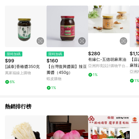
事業股份有限公司方進行訂單資格確認。 康達盛通線上購物希望
提供簡單、快速、輕鬆的購物流程及體驗，將不定期推出精選、
話題性或期間限定商品來滿足您的喜好。
$280
$1,1
限時加碼
限時加碼
有緣仁-五德胡麻果油
【蒜
$99
$160
麻辣
亞洲跨境設計購物平台
[誠泰]香椿醬350克
【台灣復興醬園】辣豆
分享
Pinkoi
亞洲
瓣醬（450g）
萬家福線上購物
1%
蒜
Pinko
蝦皮購物
1
6%
1%
熱銷排行榜