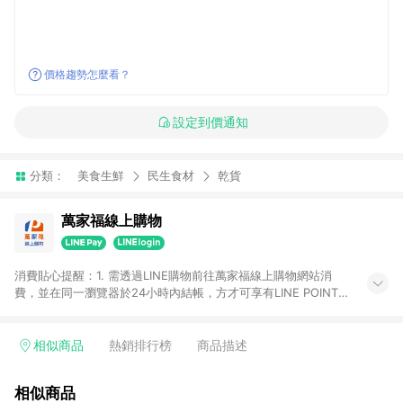
價格趨勢怎麼看？
設定到價通知
分類：
美食生鮮
民生食材
乾貨
萬家福線上購物
消費貼心提醒：1. 需透過LINE購物前往萬家福線上購物網站消
費，並在同一瀏覽器於24小時內結帳，方才可享有LINE POINTS
回饋資格。 2. 訂單確認後需選擇立刻結帳，若使用重新付款功能
將無法獲得點數回饋。 3. 點數將於廠商出貨後30天前後發送。
4. 不具回饋資格種類商品：電子禮券。 5. 回饋點數計算將排除訂
相似商品
熱銷排行榜
商品描述
單活動折扣(含折價券折扣)、紅利點數折抵(含OPENPOINT)、運
費等金額。 6. 康達盛通生活事業股份有限公司保留365天訂單記
相似商品
錄，相關問題請於保留時間內聯絡客服中心，並由康達盛通生活