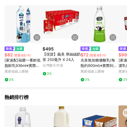
事業股份有限公司方進行訂單資格確認。 康達盛通線上購物希望
提供簡單、快速、輕鬆的購物流程及體驗，將不定期推出精選、
話題性或期間限定商品來滿足您的喜好。
$495
【現貨】義美 厚絲絨奶
$82
$72
$99
(雙重省$14)
(雙重省$15)
茶 250毫升 X 24入
[家速配]福樂一番鮮低
光泉無加糖優酪乳(每
[家速
脂鮮乳936ml※實際到
台灣樂天市場
瓶約900ml)※實際到貨
濃乳
貨效期約4天以上
效期約4天以上
香
萬家福線上購物
萬家福線上購物
萬家
3%
3%
3%
3
熱銷排行榜