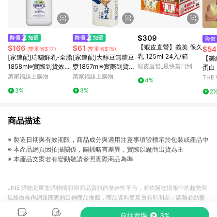
$309
降價
【蝦皮直營】義美 保久
$166
$61
$54
(雙重省$17)
(雙重省$15)
乳 125ml 24入/箱
[家速配]瑞穗鮮乳-全脂
[家速配]大醇豆無糖豆
【樂
1858ml※實際到貨效期
漿1857ml※實際到貨效
蝦皮直營_最快當日到
蛋白
約4天以上
期約4天以上
萬家福線上購物
萬家福線上購物
漿 (
THE
4%
3%
3%
2
商品描述
※ 製造日期與有效期限，商品成分與適用注意事項皆標示於包裝或產品中
※ 本產品網頁因拍攝關係，圖檔略有差異，實際以廠商出貨為主
※ 本產品文案若有變動敬請參照實際商品為準
LINE 購物是匯集購物情報與商品資訊的整合性平台，並依購物情報中的趨勢與
風格做合作網路商家的延伸商品推薦，商品資料更新會有時間差，請務必點擊
商品至各合作網路商家，確認現售價與購物條件，一切資訊以合作廠商網頁為
前往賣場
3%
準。