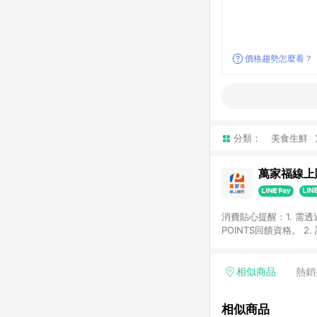
價格趨勢怎麼看？
分類：
美食生鮮
萬家福線上
消費貼心提醒：1. 需
POINTS回饋資格。
後30天前後發送。 4
利點數折抵(含OPENP
留時間內聯絡客服中心
相似商品
熱銷
單、快速、輕鬆的購物
相似商品