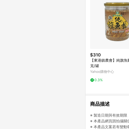
$310
【東港鎮農會】純旗魚鬆
克/罐
Yahoo購物中心
0.3%
商品描述
※ 製造日期與有效期
※ 本產品網頁因拍攝
※ 本產品文案若有變