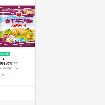
$806
限時加碼
歷史低價
【零售量】夾鍊袋【大】幸福玫
50
$499
(降$10
瑰｛2色｝/ 100個
美牛奶糖120g
【找香香Pun
台灣樂天市場
果乾獨享包20±
是美網購eShop
PChome 24h
3%
2%
1%