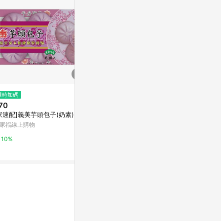
$650
限時加碼
歷史低價
造型黑糖麻糬
70
$99
(降$66)
家速配]義美芋頭包子(奶素)
統一生機 鮮奶小饅頭(315g)
亞洲跨境設計購物
家福線上購物
Yahoo購物中心
1%
10%
0.3%