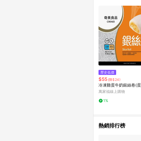
歷史低價
$55
(降$24)
冷凍雞蛋牛奶銀絲卷(蛋
萬家福線上購物
1%
熱銷排行榜