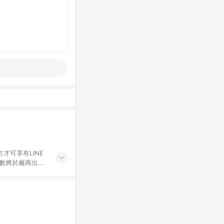
才可享有LINE
點數將於廠商出貨
折價券折扣)、紅
錄，相關問題請於保
物希望提供簡