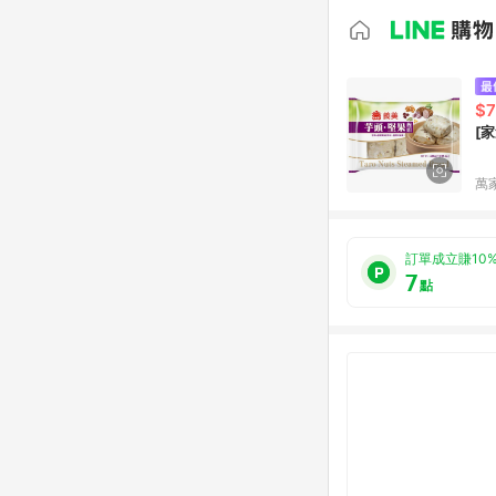
$
[
萬
訂單成立賺10
7
點