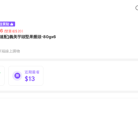
76
(雙重省$20)
家速配]義美芋頭堅果饅頭-80gx6
家福線上購物
%
近期最省
$13