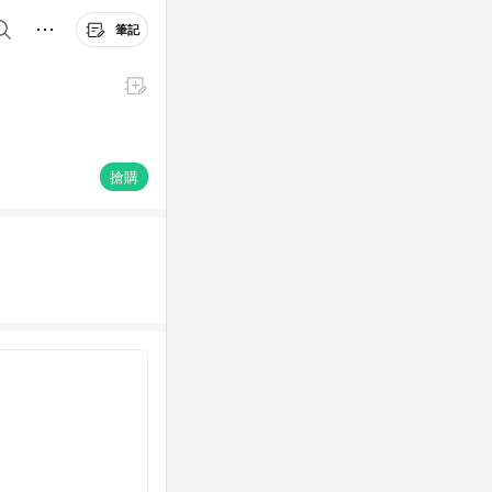
筆記
搶購