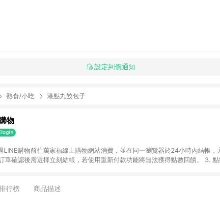
設定到價通知
熟食/小吃
港點丸餃包子
購物
透過LINE購物前往萬家福線上購物網站消費，並在同一瀏覽器於24小時內結帳，方
 2. 訂單確認後需選擇立刻結帳，若使用重新付款功能將無法獲得點數回饋。 3. 
. 不具回饋資格種類商品：電子禮券。 5. 回饋點數計算將排除訂單活動折扣(含
OINT)、運費等金額。 6. 康達盛通生活事業股份有限公司保留365天訂單記
，並由康達盛通生活事業股份有限公司方進行訂單資格確認。 康達盛通線上購
排行榜
商品描述
流程及體驗，將不定期推出精選、話題性或期間限定商品來滿足您的喜好。