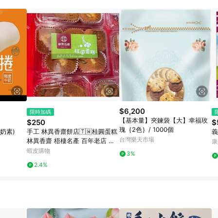
$6,200
限時加碼
【基本量】夾鍊袋【大】幸福玫
$250
$
瑰｛2色｝/ 1000個
奶素)
手工 林異香齋餅店🇹🇼桂圓蛋糕
義
台灣樂天市場
林異香齋 梧棲名產 百年老店 素
康
食糕餅 蛋素 台中名產 台中伴手
蝦皮購物
3%
禮
2.4%