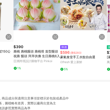
$390
降價
150公
壽桃 壽桃饅頭 壽桃塔 造型饅頭
$596
$
(降$293)
祝壽 饅頭 拜拜供佛 生日壽桃6入
豪氣食堂手工水餃自由選
[
亞洲跨境設計購物平台 Pinkoi
i3fresh 愛上新鮮
萬
1%
5%
限，商品成分與適用注意事項皆標示於包裝或產品中
關係，圖檔略有差異，實際以廠商出貨為主
動敬請參照實際商品為準