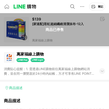
筆記
$139
[家速配]彩虹超細纖維清潔抹布-12入
商品已停售
萬家福線上購物
萬家福線上購物
消費貼心提醒：1. 需透過LINE購物前往萬家福線上購物網站消
費，並在同一瀏覽器於24小時內結帳，方才可享有LINE POINTS
回饋資格。 2. 訂單確認後需選擇立刻結帳，若使用重新付款功能
將無法獲得點數回饋。 3. 點數將於廠商出貨後30天前後發送。
4. 不具回饋資格種類商品：電子禮券。 5. 回饋點數計算將排除訂
商品描述
單活動折扣(含折價券折扣)、紅利點數折抵(含OPENPOINT)、運
費等金額。 6. 康達盛通生活事業股份有限公司保留365天訂單記
商品描述
錄，相關問題請於保留時間內聯絡客服中心，並由康達盛通生活
事業股份有限公司方進行訂單資格確認。 康達盛通線上購物希望