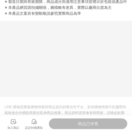
※ 製造日期與有效期限，商品成分與適用注意事項皆標示於包裝或產品中
提供簡單、快速、輕鬆的購物流程及體驗，將不定期推出精選、
話題性或期間限定商品來滿足您的喜好。
※ 本產品網頁因拍攝關係，圖檔略有差異，實際以廠商出貨為主
※ 本產品文案若有變動敬請參照實際商品為準
LINE 購物是匯集購物情報與商品資訊的整合性平台，並依購物情報中的趨勢與
風格做合作網路商家的延伸商品推薦，商品資料更新會有時間差，請務必點擊
商品至各合作網路商家，確認現售價與購物條件，一切資訊以合作廠商網頁為
商品已停售
準。
加入筆記
設定到價通知