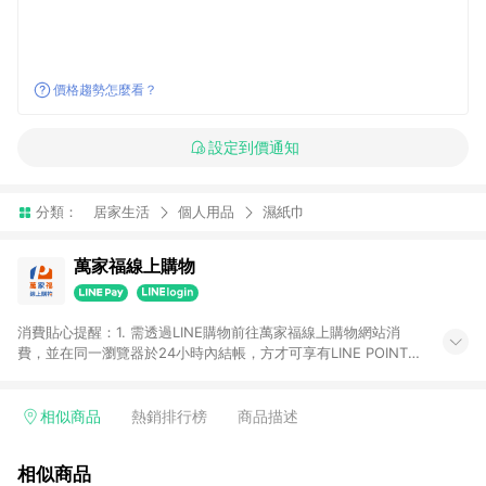
價格趨勢怎麼看？
設定到價通知
分類：
居家生活
個人用品
濕紙巾
萬家福線上購物
消費貼心提醒：1. 需透過LINE購物前往萬家福線上購物網站消
費，並在同一瀏覽器於24小時內結帳，方才可享有LINE POINTS
回饋資格。 2. 訂單確認後需選擇立刻結帳，若使用重新付款功能
將無法獲得點數回饋。 3. 點數將於廠商出貨後30天前後發送。
4. 不具回饋資格種類商品：電子禮券。 5. 回饋點數計算將排除訂
相似商品
熱銷排行榜
商品描述
單活動折扣(含折價券折扣)、紅利點數折抵(含OPENPOINT)、運
費等金額。 6. 康達盛通生活事業股份有限公司保留365天訂單記
相似商品
錄，相關問題請於保留時間內聯絡客服中心，並由康達盛通生活