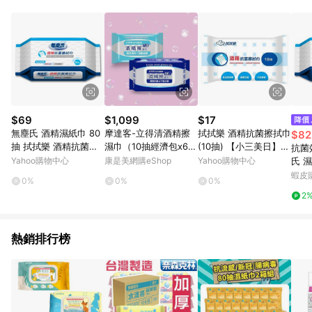
事業股份有限公司方進行訂單資格確認。 康達盛通線上購物希望
提供簡單、快速、輕鬆的購物流程及體驗，將不定期推出精選、
話題性或期間限定商品來滿足您的喜好。
$69
$1,099
$17
無塵氏 酒精濕紙巾 80
摩達客-立得清酒精擦
拭拭樂 酒精抗菌擦拭巾
$82
抽 拭拭樂 酒精抗菌擦
濕巾（10抽經濟包x6入
(10抽) 【小三美日】酒
抗菌
拭巾 酒精擦 濕紙巾 53
＋90抽家庭號x3入）
精擦/酒精濕巾/酒精 濕
Yahoo購物中心
康是美網購eShop
Yahoo購物中心
氏 
99 酒精濕巾
清潔防疫好幫手 _廠商
巾 ※禁空運 D804331
拭巾
蝦皮
0%
0%
0%
直送
巾 
2
熱銷排行榜