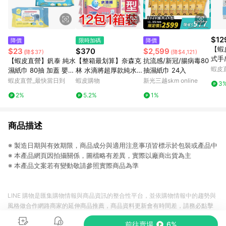
$12
降價
限時加碼
降價
【蝦皮
$23
$370
$2,599
(降$37)
(降$4,121)
式手
【蝦皮直營】釩泰 純水
【整箱最划算】奈森克
抗流感/新冠/腸病毒80
180
蝦皮
濕紙巾 80抽 加蓋 嬰幼
林 水滴將超厚款純水濕
抽濕紙巾 24入
膚 
兒濕紙巾 寵物濕紙巾
紙巾90抽 滿額免運 12
蝦皮直營_最快當日到
蝦皮購物
新光三越skm online
3
寶寶濕紙巾 濕巾 加厚
包1箱裝 也有一般/加厚
2%
5.2%
1%
款 可超取
商品描述
※ 製造日期與有效期限，商品成分與適用注意事項皆標示於包裝或產品中
※ 本產品網頁因拍攝關係，圖檔略有差異，實際以廠商出貨為主
※ 本產品文案若有變動敬請參照實際商品為準
LINE 購物是匯集購物情報與商品資訊的整合性平台，並依購物情報中的趨勢與
風格做合作網路商家的延伸商品推薦，商品資料更新會有時間差，請務必點擊
商品至各合作網路商家，確認現售價與購物條件，一切資訊以合作廠商網頁為
前往賣場
6%
準。