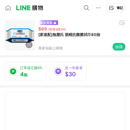
筆記
$69
(雙重省$34)
[家速配]無塵氏 酒精抗菌擦拭巾80抽
搶購
萬家福線上購物
訂單成立賺6%
近一年最省
4
$30
點