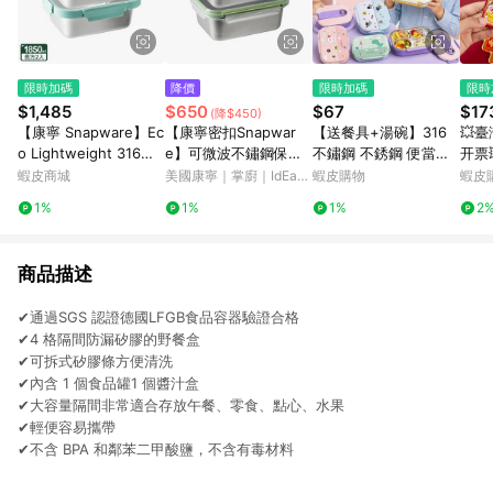
限時加碼
降價
限時加碼
限時
$1,485
$650
$67
$17
(降$450)
【康寧 Snapware】Ec
【康寧密扣Snapwar
【送餐具+湯碗】316
💥臺
o Lightweight 316全
e】可微波不鏽鋼保鮮
不鏽鋼 不銹鋼 便當盒
开票
可微波/可直火/不鏽鋼
盒1250ml-2件組
保溫飯盒 分格便當盒
箱貼
蝦皮商城
美國康寧｜掌廚｜IdEa
蝦皮購物
蝦皮
保鮮盒1850ML*2(B0
食品級 兒童便當餐盒
意新
LifE餐廚-蝦皮官方旗艦
1%
1%
1%
2
3)
店
學生便當盒 不鏽鋼分格
202
商品描述
✔通過SGS 認證德國LFGB食品容器驗證合格
✔4 格隔間防漏矽膠的野餐盒
✔可拆式矽膠條方便清洗
✔內含 1 個食品罐1 個醬汁盒
✔大容量隔間非常適合存放午餐、零食、點心、水果
✔輕便容易攜帶
✔不含 BPA 和鄰苯二甲酸鹽，不含有毒材料