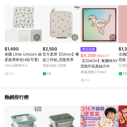
事業股份有限公司方進行訂單資格確認。 康達盛通線上購物希望
提供簡單、快速、輕鬆的購物流程及體驗，將不定期推出精選、
話題性或期間限定商品來滿足您的喜好。
$1,490
$2,500
$1,
歷史低價
美國 Little Unicorn 絲
官方直營【Citron】餐
涼感
$4,399
(降$237)
柔超彈床包(4款可選)
盒三件組_恐龍世界
恐龍
【COACH】漸層REXY
Yahoo購物中心
萬家福線上購物
亞洲
恐龍印花真絲方巾
Pinko
東森購物 ETMall
0%
1%
1
0%
熱銷排行榜