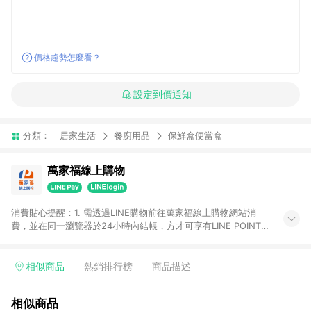
價格趨勢怎麼看？
設定到價通知
分類：
居家生活
餐廚用品
保鮮盒便當盒
萬家福線上購物
消費貼心提醒：1. 需透過LINE購物前往萬家福線上購物網站消
費，並在同一瀏覽器於24小時內結帳，方才可享有LINE POINTS
回饋資格。 2. 訂單確認後需選擇立刻結帳，若使用重新付款功能
將無法獲得點數回饋。 3. 點數將於廠商出貨後30天前後發送。
4. 不具回饋資格種類商品：電子禮券。 5. 回饋點數計算將排除訂
相似商品
熱銷排行榜
商品描述
單活動折扣(含折價券折扣)、紅利點數折抵(含OPENPOINT)、運
費等金額。 6. 康達盛通生活事業股份有限公司保留365天訂單記
相似商品
錄，相關問題請於保留時間內聯絡客服中心，並由康達盛通生活