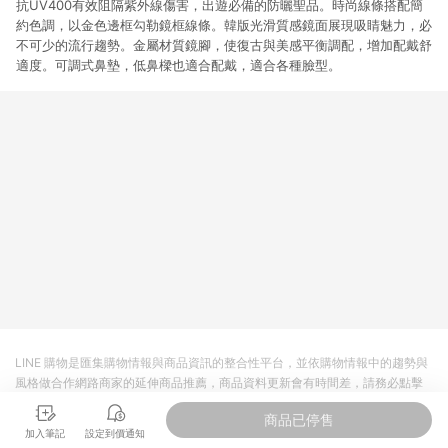
抗UV400有效阻隔紫外線傷害，出遊必備的防曬聖品。時尚線條搭配簡
提供簡單、快速、輕鬆的購物流程及體驗，將不定期推出精選、
話題性或期間限定商品來滿足您的喜好。
約色調，以金色邊框勾勒鏡框線條。韓版光滑質感鏡面展現吸睛魅力，必
不可少的流行趨勢。金屬材質鏡腳，使復古與美感平衡調配，增加配戴舒
適度。可調式鼻墊，低鼻樑也適合配戴，適合各種臉型。
LINE 購物是匯集購物情報與商品資訊的整合性平台，並依購物情報中的趨勢與
風格做合作網路商家的延伸商品推薦，商品資料更新會有時間差，請務必點擊
商品至各合作網路商家，確認現售價與購物條件，一切資訊以合作廠商網頁為
商品已停售
準。
加入筆記
設定到價通知