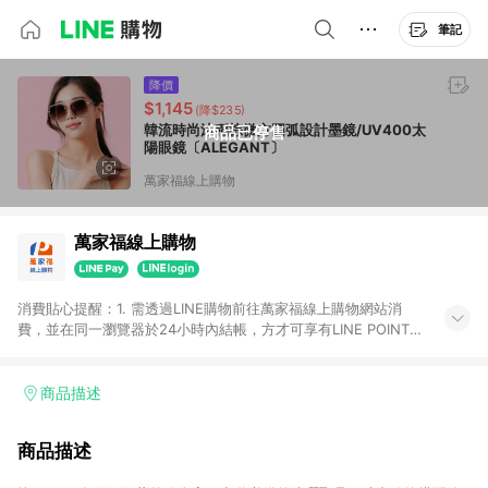
筆記
降價
$1,145
(降$235)
韓流時尚沐稻棕微方圓弧設計墨鏡/UV400太
商品已停售
陽眼鏡〔ALEGANT〕
萬家福線上購物
萬家福線上購物
消費貼心提醒：1. 需透過LINE購物前往萬家福線上購物網站消
費，並在同一瀏覽器於24小時內結帳，方才可享有LINE POINTS
回饋資格。 2. 訂單確認後需選擇立刻結帳，若使用重新付款功能
將無法獲得點數回饋。 3. 點數將於廠商出貨後30天前後發送。
4. 不具回饋資格種類商品：電子禮券。 5. 回饋點數計算將排除訂
商品描述
單活動折扣(含折價券折扣)、紅利點數折抵(含OPENPOINT)、運
費等金額。 6. 康達盛通生活事業股份有限公司保留365天訂單記
商品描述
錄，相關問題請於保留時間內聯絡客服中心，並由康達盛通生活
事業股份有限公司方進行訂單資格確認。 康達盛通線上購物希望