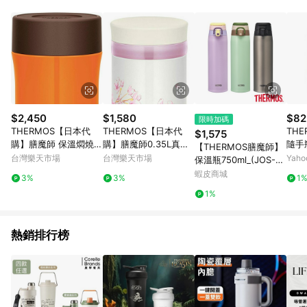
$2,450
$1,580
$82
限時加碼
THERMOS【日本代
THERMOS【日本代
TH
$1,575
購】膳魔師 保溫燜燒杯
購】膳魔師0.35L真空
隨手瓶
【THERMOS膳魔師】
0.5L JBM-501 - 二色
隔熱水壺 日本製JNY-3
00)
台灣樂天市場
台灣樂天市場
Yah
保溫瓶750ml_(JOS-75
52 HNZ - 櫻花
1系列)
蝦皮商城
3%
3%
1
1%
熱銷排行榜