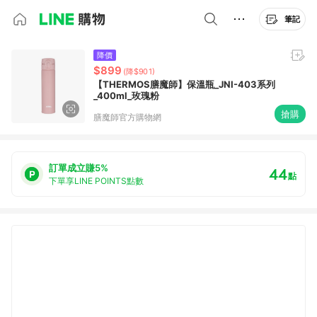
筆記
降價
$899
(降$901)
【THERMOS膳魔師】保溫瓶_JNI-403系列
_400ml_玫瑰粉
搶購
膳魔師官方購物網
訂單成立賺5%
44
點
下單享LINE POINTS點數