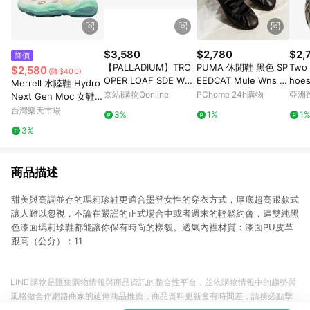
$3,580
$2,780
$2,
降價
【PALLADIUM】TRO
PUMA 休閒鞋 黑色 SP
Two 
$2,580
(降$400)
OPER LOAF SDE WP
EEDCAT Mule Wns 穆
hoes
Merrell 水陸鞋 Hydro
+防水鞋 永夜黑(74591
勒 懶人 女 40961801
eopa
京站i購物Qonline
PChome 24h購物
亞洲
Next Gen Moc 女鞋
-008)
Pinko
青綠 漸層 戶外鞋 溯溪
台灣樂天市場
3%
1%
1
鞋 ML00003584
3%
商品描述
甜美與高調並存的瑪莉珍鞋更適合墨登女性的穿衣方式，厚底超高跟款式
讓人難以忽視，不論在嚴謹的正式場合中或者週末的輕鬆約會，這雙純黑
色漆面瑪莉珍鞋都能讓你保有時尚的樣貌。透氣內裡材質：漆面PU皮革
跟高（公分）：11
LINE 購物是匯集購物情報與商品資訊的整合性平台，並依購物情報中的趨勢與
風格做合作網路商家的延伸商品推薦，商品資料更新會有時間差，請務必點擊
商品至各合作網路商家，確認現售價與購物條件，一切資訊以合作廠商網頁為