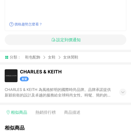
價格趨勢怎麼看？
設定到價通知
分類：
鞋包配飾
女鞋
女休閒鞋
CHARLES & KEITH
CHARLES & KEITH 為風格鮮明的國際時尚品牌。品牌承諾提供
新穎前衛的設計及卓越的服務給全球時尚女性。時髦、簡約的設
計單品兼具創新及實用性，包含女鞋、女包、墨鏡、小皮件、飾
品等。 注意事項：需透過 LINE 購物前往並在同一瀏覽器於 12 小
時內結帳才享有回饋，點數將於廠商出貨後 30天前後發送。若於
相似商品
熱銷排行榜
商品描述
商家App下單，不符合LINE購物導購資格。
相似商品