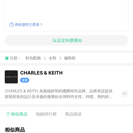
價格趨勢怎麼看？
設定到價通知
分類：
鞋包配飾
女鞋
穆勒鞋
CHARLES & KEITH
CHARLES & KEITH 為風格鮮明的國際時尚品牌。品牌承諾提供
新穎前衛的設計及卓越的服務給全球時尚女性。時髦、簡約的設
計單品兼具創新及實用性，包含女鞋、女包、墨鏡、小皮件、飾
品等。 注意事項：需透過 LINE 購物前往並在同一瀏覽器於 12 小
時內結帳才享有回饋，點數將於廠商出貨後 30天前後發送。若於
相似商品
熱銷排行榜
商品描述
商家App下單，不符合LINE購物導購資格。
相似商品