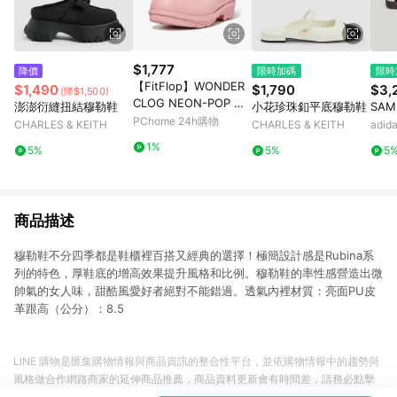
$1,777
降價
限時加碼
限時
【FitFlop】WONDER
$1,490
$1,790
$3,
(降$1,500)
CLOG NEON-POP WA
澎澎衍縫扭結穆勒鞋
小花珍珠釦平底穆勒鞋
SAM
TERPROOF RUBBER
PChome 24h購物
CHARLES & KEITH
CHARLES & KEITH
adi
CLOGS輕量雨鞋-女(玫
1%
5%
5%
5
瑰鹽)
商品描述
穆勒鞋不分四季都是鞋櫃裡百搭又經典的選擇！極簡設計感是Rubina系
列的特色，厚鞋底的增高效果提升風格和比例。穆勒鞋的率性感營造出微
帥氣的女人味，甜酷風愛好者絕對不能錯過。透氣內裡材質：亮面PU皮
革跟高（公分）：8.5
LINE 購物是匯集購物情報與商品資訊的整合性平台，並依購物情報中的趨勢與
風格做合作網路商家的延伸商品推薦，商品資料更新會有時間差，請務必點擊
商品至各合作網路商家，確認現售價與購物條件，一切資訊以合作廠商網頁為