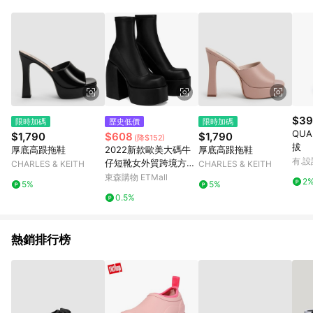
$39
限時加碼
歷史低價
限時加碼
QU
$1,790
$608
$1,790
(降$152)
拔
厚底高跟拖鞋
2022新款歐美大碼牛
厚底高跟拖鞋
有.設
仔短靴女外貿跨境方頭
CHARLES & KEITH
CHARLES & KEITH
防水臺高跟時尚厚底女
東森購物 ETMall
2
5%
5%
靴
0.5%
熱銷排行榜