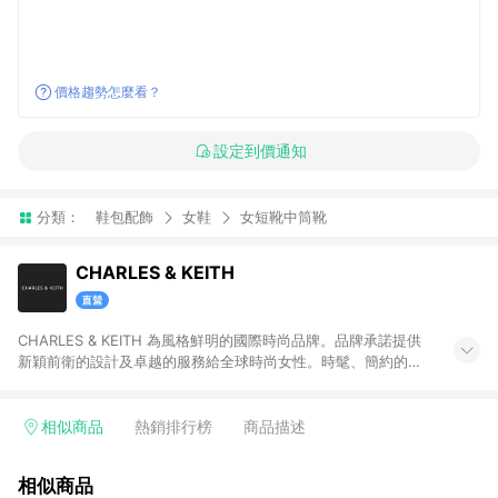
價格趨勢怎麼看？
設定到價通知
分類：
鞋包配飾
女鞋
女短靴中筒靴
CHARLES & KEITH
CHARLES & KEITH 為風格鮮明的國際時尚品牌。品牌承諾提供
新穎前衛的設計及卓越的服務給全球時尚女性。時髦、簡約的設
計單品兼具創新及實用性，包含女鞋、女包、墨鏡、小皮件、飾
品等。 注意事項：需透過 LINE 購物前往並在同一瀏覽器於 12 小
時內結帳才享有回饋，點數將於廠商出貨後 30天前後發送。若於
相似商品
熱銷排行榜
商品描述
商家App下單，不符合LINE購物導購資格。
相似商品