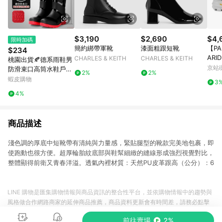
$3,190
$2,690
$4,
限時加碼
簡約綁帶軍靴
漆面粗跟短靴
【PA
$234
ARI
CHARLES & KEITH
CHARLES & KEITH
桃園出貨🍂德系雨鞋男
大底
京站i
防滑束口高筒水鞋戶外
2%
2%
2-05
釣魚加厚加束口中筒防
蝦皮購物
3
水雨靴膠鞋
4%
商品描述
淺色調的厚底中短靴帶有清純與力量感，緊貼腿型的靴款完美地包裹，即
使跑動也很方便。超厚輪胎紋底部與鞋幫細緻的縫線形成強烈視覺對比，
整體顯得前衛又青春洋溢。透氣內裡材質：天然PU皮革跟高（公分）：6
LINE 購物是匯集購物情報與商品資訊的整合性平台，並依購物情報中的趨勢與
風格做合作網路商家的延伸商品推薦，商品資料更新會有時間差，請務必點擊
商品至各合作網路商家，確認現售價與購物條件，一切資訊以合作廠商網頁為
前往賣場
2%
準。