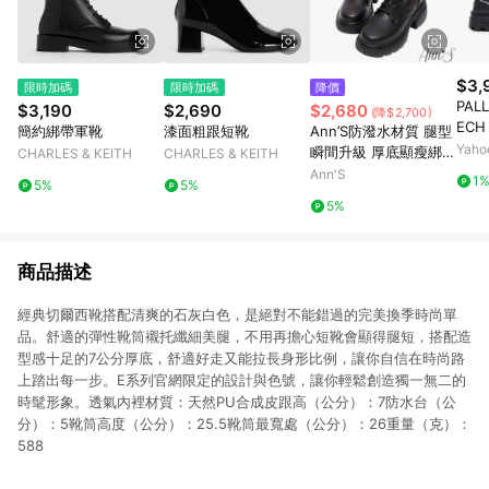
$3,
限時加碼
限時加碼
降價
PAL
$3,190
$2,690
$2,680
(降$2,700)
ECH
簡約綁帶軍靴
漆面粗跟短靴
Ann’S防潑水材質 腿型
其林
Yah
瞬間升級 厚底顯瘦綁帶
CHARLES & KEITH
CHARLES & KEITH
靴-
短靴7.5cm-黑
Ann'S
1
5%
5%
5%
商品描述
經典切爾西靴搭配清爽的石灰白色，是絕對不能錯過的完美換季時尚單
品。舒適的彈性靴筒襯托纖細美腿，不用再擔心短靴會顯得腿短，搭配造
型感十足的7公分厚底，舒適好走又能拉長身形比例，讓你自信在時尚路
上踏出每一步。E系列官網限定的設計與色號，讓你輕鬆創造獨一無二的
時髦形象。透氣內裡材質：天然PU合成皮跟高（公分）：7防水台（公
分）：5靴筒高度（公分）：25.5靴筒最寬處（公分）：26重量（克）：
588