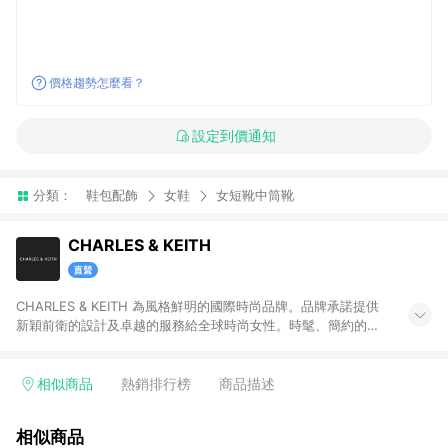
價格趨勢怎麼看？
設定到價通知
分類：
鞋包配飾
女鞋
女短靴中筒靴
CHARLES & KEITH
CHARLES & KEITH 為風格鮮明的國際時尚品牌。品牌承諾提供
新穎前衛的設計及卓越的服務給全球時尚女性。時髦、簡約的設
計單品兼具創新及實用性，包含女鞋、女包、墨鏡、小皮件、飾
品等。 注意事項：需透過 LINE 購物前往並在同一瀏覽器於 12 小
時內結帳才享有回饋，點數將於廠商出貨後 30天前後發送。若於
相似商品
熱銷排行榜
商品描述
商家App下單，不符合LINE購物導購資格。
相似商品