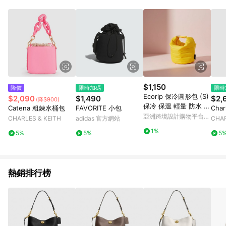
$1,150
降價
限時加碼
限時
Ecorip 保冷圓形包 (S)
$2,090
$1,490
$2,
(降$900)
保冷 保溫 輕量 防水 可
Catena 粗鍊水桶包
FAVORITE 小包
Cha
整件水洗 日本
亞洲跨境設計購物平台
CHARLES & KEITH
adidas 官方網站
CHAR
Pinkoi
1%
5%
5%
5
熱銷排行榜