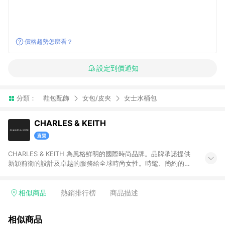
價格趨勢怎麼看？
設定到價通知
分類：
鞋包配飾
女包/皮夾
女士水桶包
CHARLES & KEITH
CHARLES & KEITH 為風格鮮明的國際時尚品牌。品牌承諾提供
新穎前衛的設計及卓越的服務給全球時尚女性。時髦、簡約的設
計單品兼具創新及實用性，包含女鞋、女包、墨鏡、小皮件、飾
品等。 注意事項：需透過 LINE 購物前往並在同一瀏覽器於 12 小
時內結帳才享有回饋，點數將於廠商出貨後 30天前後發送。若於
相似商品
熱銷排行榜
商品描述
商家App下單，不符合LINE購物導購資格。
相似商品