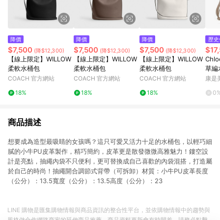
降價
降價
降價
歷史
$7,500
$7,500
$7,500
$17
(降$12,300)
(降$12,300)
(降$12,300)
【線上限定】WILLOW
【線上限定】WILLOW
【線上限定】WILLOW
Chlo
柔軟水桶包
柔軟水桶包
柔軟水桶包
草編
COACH 官方網站
COACH 官方網站
COACH 官方網站
康是美
18%
18%
18%
0
商品描述
想要成為造型最吸睛的女孩嗎？這只可愛又活力十足的水桶包，以輕巧細
膩的小牛PU皮革製作，精巧簡約，皮革更是散發微微高雅魅力！鏤空設
計是亮點，抽繩內袋不只便利，更可替換成自己喜歡的內袋混搭，打造屬
於自己的時尚！抽繩開合調節式背帶（可拆卸）材質：小牛PU皮革長度
（公分）：13.5寬度（公分）：13.5高度（公分）：23
LINE 購物是匯集購物情報與商品資訊的整合性平台，並依購物情報中的趨勢與
風格做合作網路商家的延伸商品推薦，商品資料更新會有時間差，請務必點擊