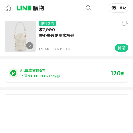
筆記
限時加碼
$2,990
愛心墜鍊兩用水桶包
搶購
CHARLES & KEITH
訂單成立賺5%
120
點
下單享LINE POINTS點數