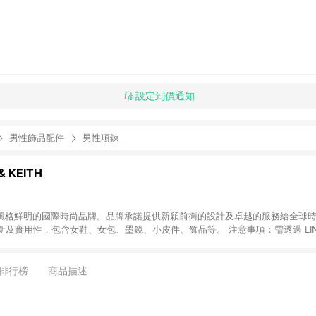
設定到價通知
男性飾品配件
男性項鍊
& KEITH
EITH 為風格鮮明的國際時尚品牌。品牌承諾提供新穎前衛的設計及卓越的服務給全
及實用性，包含女鞋、女包、墨鏡、小皮件、飾品等。 注意事項：需透過 LIN
小時內結帳才享有回饋，點數將於廠商出貨後 30天前後發送。若於商家App下單，
排行榜
商品描述