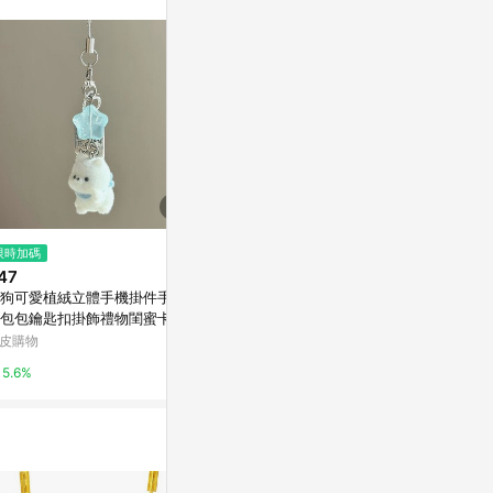
$410
$1,680
限時加碼
【震撼精品百貨】日本精品百貨-
豬寶來囉-小
47
手機吊飾/鎖圈-手機吊繩-動物占
亞洲跨境設計購物
狗可愛植絨立體手機掛件手機
卜-虎
Yahoo購物中心
包包鑰匙扣掛飾禮物閨蜜卡通
1%
皮購物
0%
5.6%