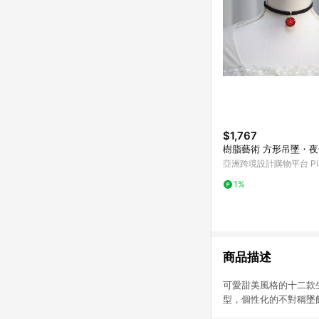
$1,767
樹脂藝術 方形吊墜・
亞洲跨境設計購物平台 Pin
1%
商品描述
可愛甜美風格的十二款
型，個性化的不對稱墜