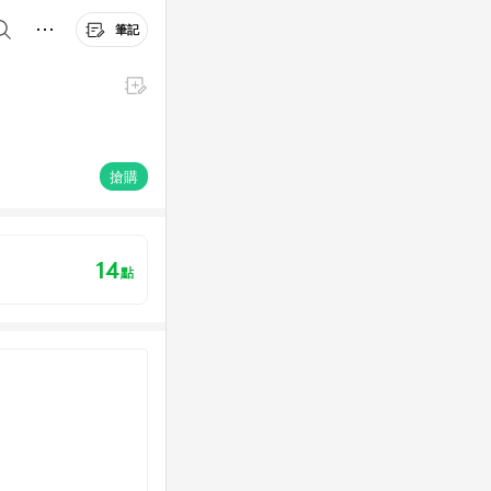
筆記
搶購
14
點