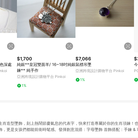
$1,700
$7,066
$
夜色深處
純銀**皇冠雙面羊/ 16~18吋純銀
鼠標吊墜
今
鍊** 純手作
koi
亞洲跨境設計購物平台 Pinkoi
P
亞洲跨境設計購物平台 Pinkoi
1%
1%
生肖造型墜飾，刻上熱鬧節慶氣息的代表字，快來打造專屬於你的生肖項鍊！
飾，更是女孩們都能前衛時髦感。發揮創意混搭：
字母墜飾
首飾搭配：
手鍊
&