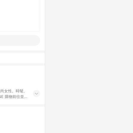
球時尚女性。時髦、
E 購物前往並
不符合LINE購