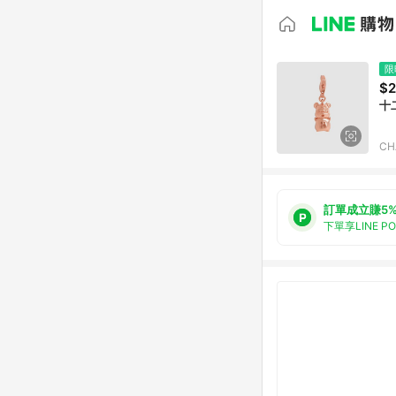
限
$
十
CH
訂單成立賺5
下單享LINE P