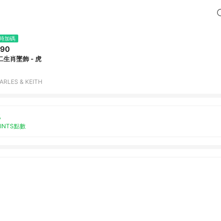
時加碼
290
二生肖墜飾 - 虎
ARLES & KEITH
%
OINTS點數