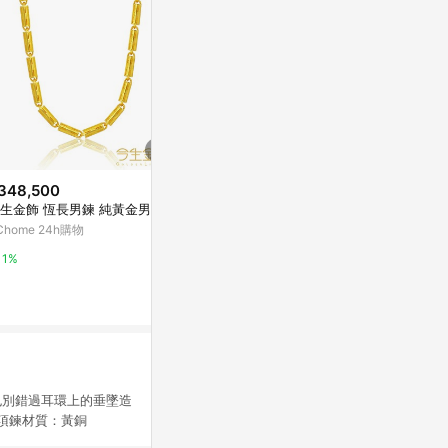
348,500
$1,890
$1,080
生金飾 恆長男鍊 純黃金男項鍊
淡水珍珠吊墜
古銀鳥籠繡球
Chome 24h購物
新光三越skm online
亞洲跨境設計購物
1%
1%
1%
也別錯過耳環上的垂墜造
項鍊
材質：黃銅