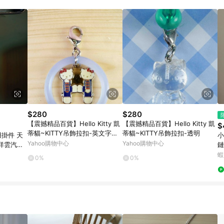
$280
$280
【震撼精品百貨】Hello Kitty 凱
【震撼精品百貨】Hello Kitty 凱
$
蒂貓~KITTY吊飾拉扣-英文字母
蒂貓~KITTY吊飾拉扣-透明
用掛件 天
小
H
Yahoo購物中心
Yahoo購物中心
祥雲汽車
鏈
鏡掛飾吊
蝦
0%
0%