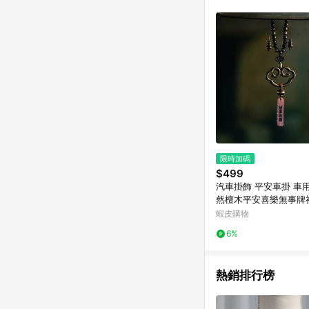
限時加碼
$499
汽車掛飾 平安車掛 車
然檀木平安喜樂無事牌
掛件原創簡約車載後視
蝦皮購物
墜
6%
熱銷排行榜