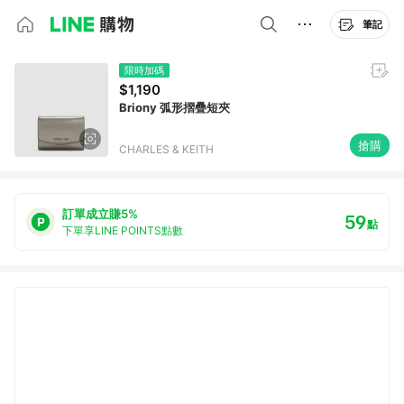
筆記
限時加碼
$1,190
Briony 弧形摺疊短夾
搶購
CHARLES & KEITH
訂單成立賺5%
59
點
下單享LINE POINTS點數