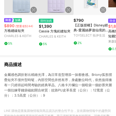
$790
限時加碼
降價
【正版授權】Disney經
$890
$1,390
$1,
(雙重省$244)
典-愛麗絲夢遊仙境的
方格縫線短夾
Cassia 方塊絎縫短夾
高橋短夾
毛毛蟲MagSafe磁吸卡
TOYSELECT 拓伊生活
CHARLES & KEITH
短錢
CHARLES & KEITH
片夾
東森購
2%
5%
5%
0.
商品描述
金屬感色調折射出精緻光澤，為日常造型增添一抹都會感。Briony弧形摺
疊短夾不僅外型時髦，內部空間也井然有序，身處數位時代，依然值得擁
有一只經得起時間考驗的經典單品。八格卡片欄位一個暗袋一個鈔票夾層
一個拉鍊零錢袋磁釦開合材質：紋路PU皮革長度（公分）：12寬度（公
分）：3.5高度（公分）：9
LINE 購物是匯集購物情報與商品資訊的整合性平台，並依購物情報中的趨勢與
風格做合作網路商家的延伸商品推薦，商品資料更新會有時間差，請務必點擊