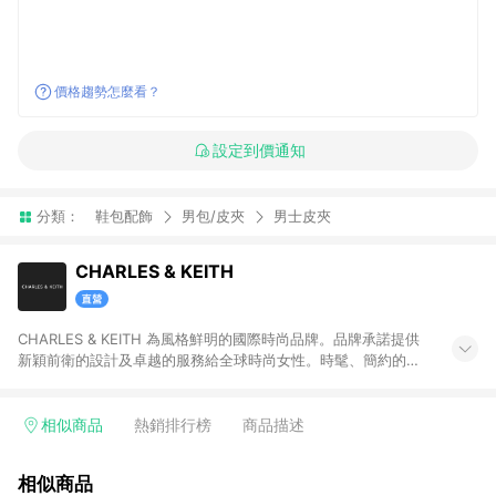
價格趨勢怎麼看？
設定到價通知
分類：
鞋包配飾
男包/皮夾
男士皮夾
CHARLES & KEITH
CHARLES & KEITH 為風格鮮明的國際時尚品牌。品牌承諾提供
新穎前衛的設計及卓越的服務給全球時尚女性。時髦、簡約的設
計單品兼具創新及實用性，包含女鞋、女包、墨鏡、小皮件、飾
品等。 注意事項：需透過 LINE 購物前往並在同一瀏覽器於 12 小
時內結帳才享有回饋，點數將於廠商出貨後 30天前後發送。若於
相似商品
熱銷排行榜
商品描述
商家App下單，不符合LINE購物導購資格。
相似商品