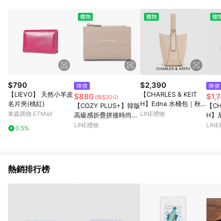
$790
$2,390
降價
降價
【LIEVO】 天然小羊皮
【CHARLES & KEIT
$880
$1,
(降$300)
名片夾(桃紅)
H】Edna 水桶包｜秋
【COZY PLUS+】韓版
【CH
冬新品｜陪伴你每個重
東森購物 ETMall
LINE禮物
高級感折疊拼接時尚短
H】
要時刻｜通勤約會兩用
夾 #W1346 零錢包 皮
L)
LINE禮物
LIN
0.5%
｜生日禮物｜快速出貨
夾 短夾 卡夾 禮物 生日
禮物
｜小CK｜官方直營
禮物 交換禮 情人節禮
｜官
物 女生禮物
熱銷排行榜